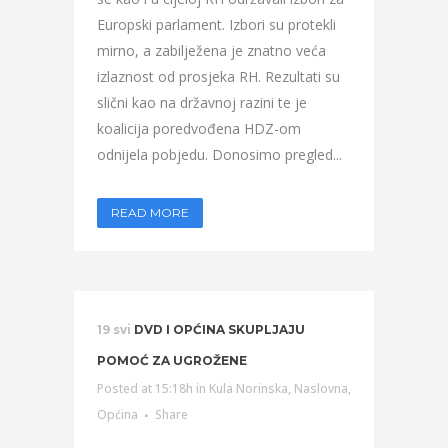
Europski parlament. Izbori su protekli
mirno, a zabilježena je znatno veća
izlaznost od prosjeka RH. Rezultati su
slični kao na državnoj razini te je
koalicija poredvođena HDZ-om
odnijela pobjedu. Donosimo pregled...
READ MORE
19 svi
DVD I OPĆINA SKUPLJAJU
POMOĆ ZA UGROŽENE
Posted at 15:18h
in
Kula Norinska
,
Naslovna
,
Općina
Share