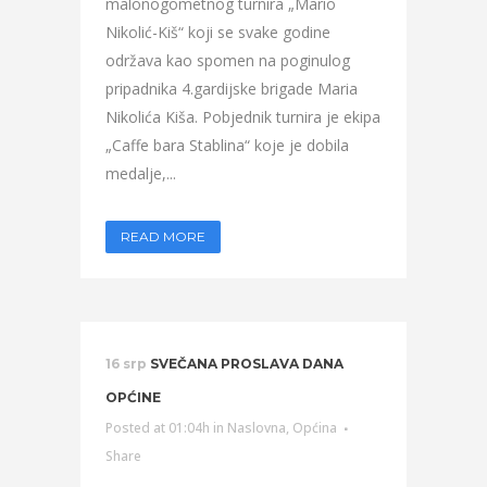
malonogometnog turnira „Mario
Nikolić-Kiš“ koji se svake godine
održava kao spomen na poginulog
pripadnika 4.gardijske brigade Maria
Nikolića Kiša. Pobjednik turnira je ekipa
„Caffe bara Stablina“ koje je dobila
medalje,...
READ MORE
16 srp
SVEČANA PROSLAVA DANA
OPĆINE
Posted at 01:04h
in
Naslovna
,
Općina
Share