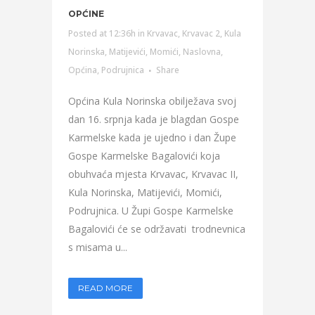
OPĆINE
Posted at 12:36h
in
Krvavac
,
Krvavac 2
,
Kula
Norinska
,
Matijevići
,
Momići
,
Naslovna
,
Općina
,
Podrujnica
Share
Općina Kula Norinska obilježava svoj
dan 16. srpnja kada je blagdan Gospe
Karmelske kada je ujedno i dan Župe
Gospe Karmelske Bagalovići koja
obuhvaća mjesta Krvavac, Krvavac II,
Kula Norinska, Matijevići, Momići,
Podrujnica. U Župi Gospe Karmelske
Bagalovići će se održavati trodnevnica
s misama u...
READ MORE