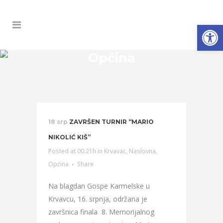
Open
Općina
18 srp
ZAVRŠEN TURNIR “MARIO
NIKOLIĆ KIŠ”
Posted at 00:21h
in
Krvavac
,
Naslovna
,
Općina
Share
Na blagdan Gospe Karmelske u
Krvavcu, 16. srpnja, održana je
završnica finala 8. Memorijalnog