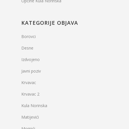
Općine Kula Norinska
KATEGORIJE OBJAVA
Borovci
Desne
Izdvojeno
Javni poziv
Krvavac
Krvavac 2
Kula Norinska
Matijevići
Momići