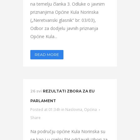
na temelju članka 3. Odluke o javnim
priznanjima Općine Kula Norinska
(„Neretvanski glasnik“ br: 03/03),
Odbor za dodjelu javnih priznanja
Općine Kula...
READ MORE
26 svi
REZULTATI ZBORA ZA EU
PARLAMENT
Posted at 01:34h
in
Naslovna
,
Općina
Share
Na području općine Kula Norinska su
se kao i u cijeloj RH održavali izbori za