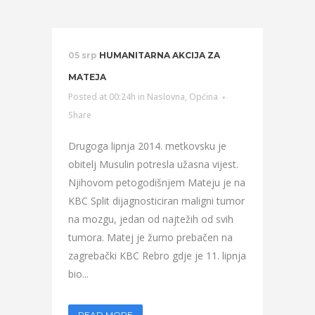
05 srp
HUMANITARNA AKCIJA ZA
MATEJA
Posted at 00:24h
in
Naslovna
,
Općina
Share
Drugoga lipnja 2014. metkovsku je
obitelj Musulin potresla užasna vijest.
Njihovom petogodišnjem Mateju je na
KBC Split dijagnosticiran maligni tumor
na mozgu, jedan od najtežih od svih
tumora. Matej je žurno prebačen na
zagrebački KBC Rebro gdje je 11. lipnja
bio...
READ MORE