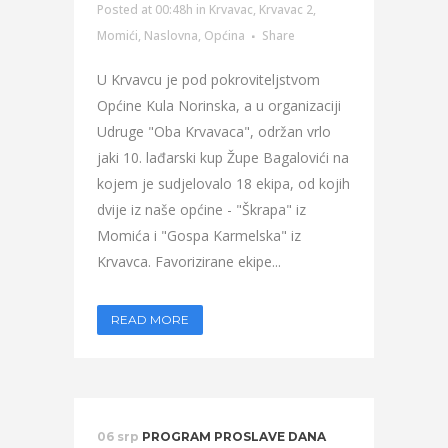
Posted at 00:48h
in
Krvavac
,
Krvavac 2
,
Momići
,
Naslovna
,
Općina
Share
U Krvavcu je pod pokroviteljstvom
Općine Kula Norinska, a u organizaciji
Udruge "Oba Krvavaca", održan vrlo
jaki 10. lađarski kup Župe Bagalovići na
kojem je sudjelovalo 18 ekipa, od kojih
dvije iz naše općine - "Škrapa" iz
Momića i "Gospa Karmelska" iz
Krvavca. Favorizirane ekipe...
READ MORE
06 srp
PROGRAM PROSLAVE DANA