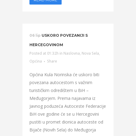
06 lip
USKORO POVEZANIJI S
HERCEGOVINOM
Posted at 01:32h
in
Naslovna
,
Nova Sela
,
Općina
Share
Općina Kula Norinska će uskoro biti
povezana autocestom s važnim
turističkim odredištem u BiH –
Međugorjem. Prema najavama iz
Javnog poduzeća Autoceste Federacije
BiH ove godine će se u Hercegovini
pustiti u promet dionica autoceste od
Bijače (Novih Sela) do Međugorja