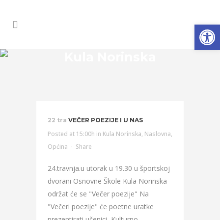
Open
Kula Norinska
22 tra
VEČER POEZIJE I U NAS
Posted at 15:00h
in
Kula Norinska
,
Naslovna
,
Općina
Share
24.travnja.u utorak u 19.30 u športskoj
dvorani Osnovne Škole Kula Norinska
održat će se "Večer poezije" Na
"Večeri poezije" će poetne uratke
prezentirati učenici, Kulturno-