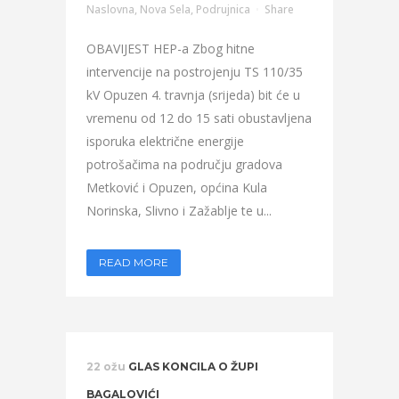
Naslovna
,
Nova Sela
,
Podrujnica
Share
OBAVIJEST HEP-a Zbog hitne
intervencije na postrojenju TS 110/35
kV Opuzen 4. travnja (srijeda) bit će u
vremenu od 12 do 15 sati obustavljena
isporuka električne energije
potrošačima na području gradova
Metković i Opuzen, općina Kula
Norinska, Slivno i Zažablje te u...
READ MORE
22 ožu
GLAS KONCILA O ŽUPI
BAGALOVIĆI