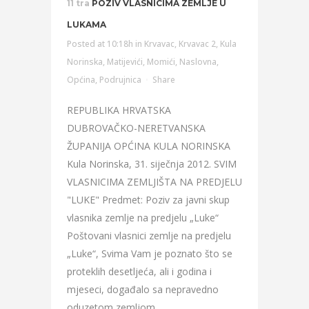
11 tra
POZIV VLASNICIMA ZEMLJE U
LUKAMA
Posted at 10:18h
in
Krvavac
,
Krvavac 2
,
Kula
Norinska
,
Matijevići
,
Momići
,
Naslovna
,
Općina
,
Podrujnica
Share
REPUBLIKA HRVATSKA
DUBROVAČKO-NERETVANSKA
ŽUPANIJA OPĆINA KULA NORINSKA
Kula Norinska, 31. siječnja 2012. SVIM
VLASNICIMA ZEMLJIŠTA NA PREDJELU
"LUKE" Predmet: Poziv za javni skup
vlasnika zemlje na predjelu „Luke“
Poštovani vlasnici zemlje na predjelu
„Luke“, Svima Vam je poznato što se
proteklih desetljeća, ali i godina i
mjeseci, događalo sa nepravedno
oduzetom zemljom...