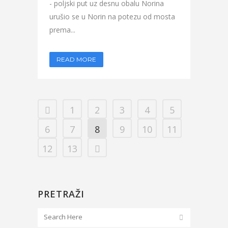
- poljski put uz desnu obalu Norina
urušio se u Norin na potezu od mosta
prema...
READ MORE
1
2
3
4
5
6
7
8
9
10
11
12
13
PRETRAŽI