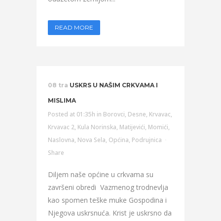
READ MORE
08 tra
USKRS U NAŠIM CRKVAMA I
MISLIMA
Posted at 01:35h
in
Borovci
,
Desne
,
Krvavac
,
Krvavac 2
,
Kula Norinska
,
Matijevići
,
Momići
,
Naslovna
,
Nova Sela
,
Općina
,
Podrujnica
Share
Diljem naše općine u crkvama su
završeni obredi Vazmenog trodnevlja
kao spomen teške muke Gospodina i
Njegova uskrsnuća. Krist je uskrsno da