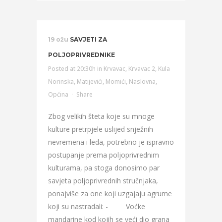
19 ožu
SAVJETI ZA
POLJOPRIVREDNIKE
Posted at 20:30h
in
Krvavac
,
Krvavac 2
,
Kula
Norinska
,
Matijevići
,
Momići
,
Naslovna
,
Općina
Share
Zbog velikih šteta koje su mnoge
kulture pretrpjele uslijed snježnih
nevremena i leda, potrebno je ispravno
postupanje prema poljoprivrednim
kulturama, pa stoga donosimo par
savjeta poljoprivrednih stručnjaka,
ponajviše za one koji uzgajaju agrume
koji su nastradali: - Voćke
mandarine kod kojih se veći dio grana