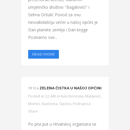
umjetnčko društvo "Bagalovići" i
Selma Oršulić Povod za ovu
nesvakidašnju večer u našoj općini je
Dan planete zemlja i Dan knjige
Pozivamo sve...
READ MORE
19 tra
ZELENA ČISTKA U NAŠOJ OPĆINI
Posted at 22:44h
in
Kula Norinska
,
Matijevići
,
Momići
,
Naslovna
,
Općina
,
Podrujnica
Share
Po prvi put u Hrvatskoj organizira se