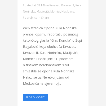
Posted at 08:14h
in
Krvavac
,
Krvavac 2
,
Kula
Norinska
,
Matijevići
,
Momići
,
Naslovna
,
Podrujnica
Share
Web stranica Općine Kula Norinska
prenosi opširnu reportažu poznatog
katoličkog glasila "Glas Koncila" o Župi
Bagalovići koja obuhvaća Krvavac,
Krvavac II, Kulu Norinsku, Matijeviće,
Momiće i Podrujnicu: U pitomom
nizinskom neretvanskom slivu
smjestila se općina Kula Norinska.
Nalazi se uz Neretvu južno od
Metkovića na sjevernoj...
READ MORE