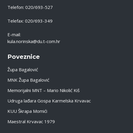
Telefon: 020/693-527
Telefax: 020/693-349
E-mail:
kula.norinska@du.t-com.hr
Poveznice
Župa Bagalović
MNK Župa Bagalović
Memorijalni MNT – Mario Nikolić Kiš
Udruga lađara Gospa Karmelska Krvavac
KUU Škrapa Momići
Maestral Krvavac 1979