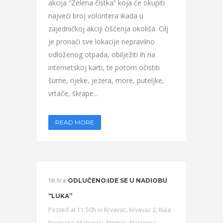
akcija “Zelena čistka” koja će okupiti
najveći broj volontera ikada u
zajedničkoj akciji čišćenja okoliša. Cilj
je pronaći sve lokacije nepravilno
odloženog otpada, obilježiti ih na
internetskoj karti, te potom očistiti
šume, rijeke, jezera, more, puteljke,
vrtače, škrape...
READ MORE
16 tra
ODLUČENO:IDE SE U NADIOBU
“LUKA”
Posted at 11:50h
in
Krvavac
,
Krvavac 2
,
Kula
Norinska
,
Matijevići
,
Momići
,
Naslovna
,