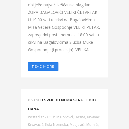
obilježe najveći kršćanski blagdan:
ŽUPA BAGALOVIĆI VELIKI ČETVRTAK
U 19:00 sati u crkvi na Bagalovićima,
Misa Večere Gospodnje VELIKI PETAK,
zapovjedni post i nemrs U 18:00 sati u
crkvi na Bagalovićima Služba Muke
Gospodanje (i procesija). VELIKA...
READ MORE
03 tra
U SRIJEDU NEMA STRUJE DIO
DANA
Posted at 21:59h
in
Borovci
,
Desne
,
Krvavac
,
Krvavac 2
,
Kula Norinska
,
Matijevići
,
Momići
,