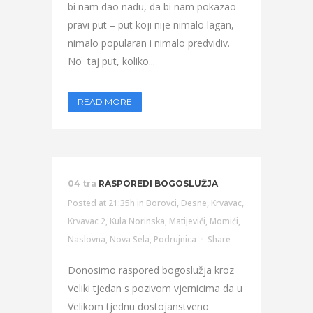
bi nam dao nadu, da bi nam pokazao
pravi put – put koji nije nimalo lagan,
nimalo popularan i nimalo predvidiv.
No taj put, koliko...
READ MORE
04 tra
RASPOREDI BOGOSLUŽJA
Posted at 21:35h
in
Borovci
,
Desne
,
Krvavac
,
Krvavac 2
,
Kula Norinska
,
Matijevići
,
Momići
,
Naslovna
,
Nova Sela
,
Podrujnica
Share
Donosimo raspored bogoslužja kroz
Veliki tjedan s pozivom vjernicima da u
Velikom tjednu dostojanstveno