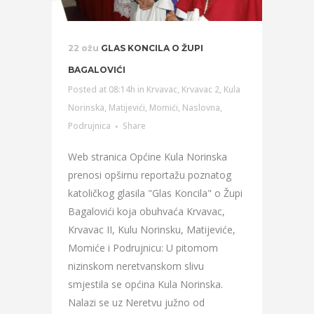
22 ožu
GLAS KONCILA O ŽUPI
BAGALOVIĆI
Posted at 08:14h
in
Krvavac
,
Krvavac 2
,
Kula
Norinska
,
Matijevići
,
Momići
,
Naslovna
,
Podrujnica
Share
Web stranica Općine Kula Norinska
prenosi opširnu reportažu poznatog
katoličkog glasila "Glas Koncila" o Župi
Bagalovići koja obuhvaća Krvavac,
Krvavac II, Kulu Norinsku, Matijeviće,
Momiće i Podrujnicu: U pitomom
nizinskom neretvanskom slivu
smjestila se općina Kula Norinska.
Nalazi se uz Neretvu južno od