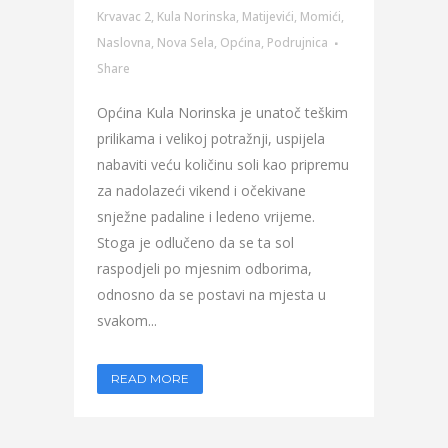
Krvavac 2
,
Kula Norinska
,
Matijevići
,
Momići
,
Naslovna
,
Nova Sela
,
Općina
,
Podrujnica
Share
Općina Kula Norinska je unatoč teškim
prilikama i velikoj potražnji, uspijela
nabaviti veću količinu soli kao pripremu
za nadolazeći vikend i očekivane
snježne padaline i ledeno vrijeme.
Stoga je odlučeno da se ta sol
raspodjeli po mjesnim odborima,
odnosno da se postavi na mjesta u
svakom...
READ MORE