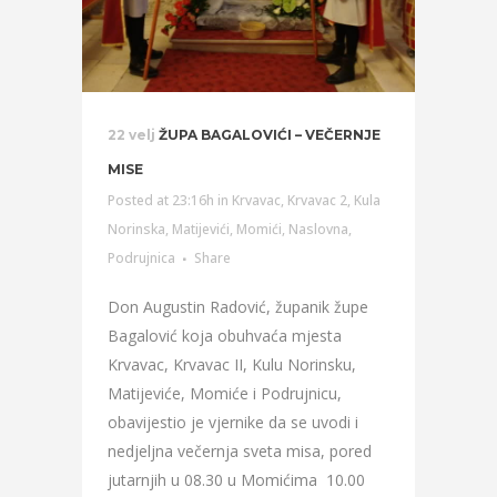
22 velj
ŽUPA BAGALOVIĆI – VEČERNJE
MISE
Posted at 23:16h
in
Krvavac
,
Krvavac 2
,
Kula
Norinska
,
Matijevići
,
Momići
,
Naslovna
,
Podrujnica
Share
Don Augustin Radović, županik župe
Bagalović koja obuhvaća mjesta
Krvavac, Krvavac II, Kulu Norinsku,
Matijeviće, Momiće i Podrujnicu,
obavijestio je vjernike da se uvodi i
nedjeljna večernja sveta misa, pored
jutarnjih u 08.30 u Momićima 10.00