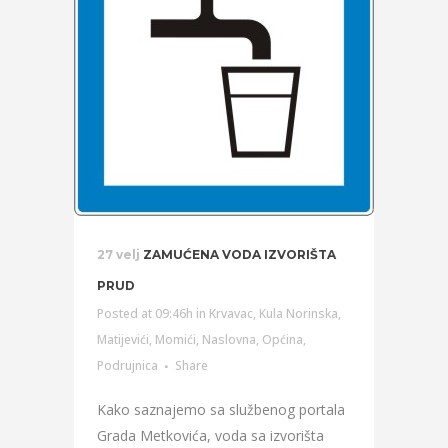
27 velj
ZAMUĆENA VODA IZVORIŠTA
PRUD
Posted at 09:46h
in
Krvavac
,
Kula Norinska
,
Matijevići
,
Momići
,
Naslovna
,
Općina
,
Podrujnica
Share
Kako saznajemo sa službenog portala
Grada Metkovića, voda sa izvorišta