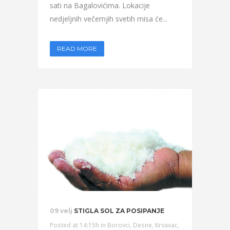
sati na Bagalovićima. Lokacije
nedjeljnih večernjih svetih misa će...
READ MORE
09 velj
STIGLA SOL ZA POSIPANJE
Posted at 14:15h
in
Borovci
,
Desne
,
Krvavac
,