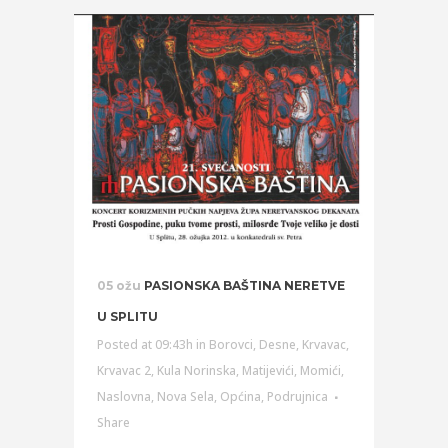
05 ožu
PASIONSKA BAŠTINA NERETVE
U SPLITU
Posted at 09:43h
in
Borovci
,
Desne
,
Krvavac
,
Krvavac 2
,
Kula Norinska
,
Matijevići
,
Momići
,
Naslovna
,
Nova Sela
,
Općina
,
Podrujnica
Share