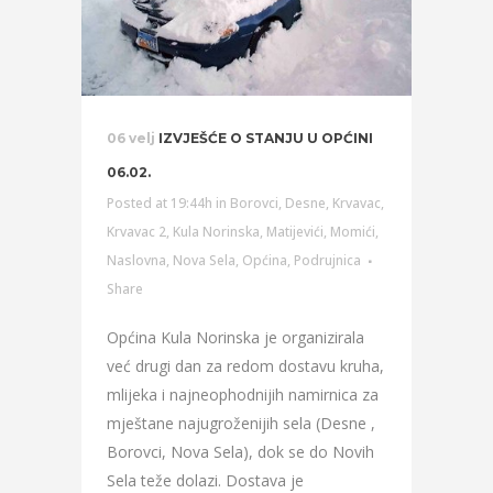
06 velj
IZVJEŠĆE O STANJU U OPĆINI
06.02.
Posted at 19:44h
in
Borovci
,
Desne
,
Krvavac
,
Krvavac 2
,
Kula Norinska
,
Matijevići
,
Momići
,
Naslovna
,
Nova Sela
,
Općina
,
Podrujnica
Share
Općina Kula Norinska je organizirala
već drugi dan za redom dostavu kruha,
mlijeka i najneophodnijih namirnica za
mještane najugroženijih sela (Desne ,
Borovci, Nova Sela), dok se do Novih
Sela teže dolazi. Dostava je