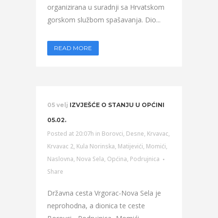
organizirana u suradnji sa Hrvatskom
gorskom službom spašavanja. Dio...
READ MORE
05 velj
IZVJEŠĆE O STANJU U OPĆINI
05.02.
Posted at 20:07h
in
Borovci
,
Desne
,
Krvavac
,
Krvavac 2
,
Kula Norinska
,
Matijevići
,
Momići
,
Naslovna
,
Nova Sela
,
Općina
,
Podrujnica
Share
Državna cesta Vrgorac-Nova Sela je
neprohodna, a dionica te ceste