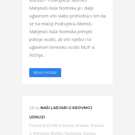
Borovci - Podrujnica- Momići-
Matijevići-Kula Norinska je i dalje
uglavnom vrlo slabo prohodna s tim da
se na relaciji Podrujnica-Momići-
Matijevići-Kula Norinska primjeti
pokoje vozilo, ali vrlo rijetko i to
uglavnom terensko vozilo MUP-a.
Vožnja...
READ MORE
29 sij
NAŠI LADJARI U KROVNOJ
UDRUZI
Posted at 22:56h
in
Desne
,
Krvavac
,
Krvavac
2
,
Matijevići
,
Momići
,
Naslovna
,
Općina
,