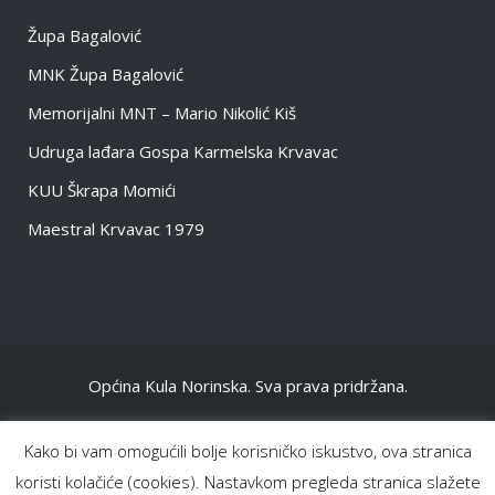
Župa Bagalović
MNK Župa Bagalović
Memorijalni MNT – Mario Nikolić Kiš
Udruga lađara Gospa Karmelska Krvavac
KUU Škrapa Momići
Maestral Krvavac 1979
Općina Kula Norinska. Sva prava pridržana.
NASLOVNA
Kako bi vam omogućili bolje korisničko iskustvo, ova stranica
OPĆENITO
koristi kolačiće (cookies). Nastavkom pregleda stranica slažete