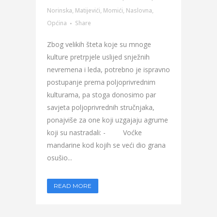
Norinska
,
Matijevići
,
Momići
,
Naslovna
,
Općina
Share
Zbog velikih šteta koje su mnoge
kulture pretrpjele uslijed snježnih
nevremena i leda, potrebno je ispravno
postupanje prema poljoprivrednim
kulturama, pa stoga donosimo par
savjeta poljoprivrednih stručnjaka,
ponajviše za one koji uzgajaju agrume
koji su nastradali: - Voćke
mandarine kod kojih se veći dio grana
osušio...
READ MORE