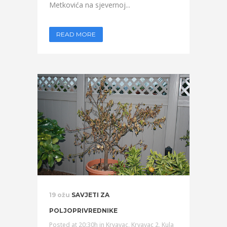
Metkovića na sjevernoj...
READ MORE
19 ožu
SAVJETI ZA
POLJOPRIVREDNIKE
Posted at 20:30h
in
Krvavac
,
Krvavac 2
,
Kula