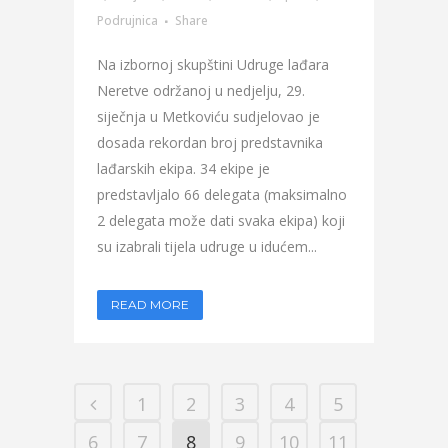
Podrujnica
Share
Na izbornoj skupštini Udruge lađara
Neretve održanoj u nedjelju, 29.
siječnja u Metkoviću sudjelovao je
dosada rekordan broj predstavnika
lađarskih ekipa. 34 ekipe je
predstavljalo 66 delegata (maksimalno
2 delegata može dati svaka ekipa) koji
su izabrali tijela udruge u idućem...
READ MORE
1
2
3
4
5
6
7
8
9
10
11