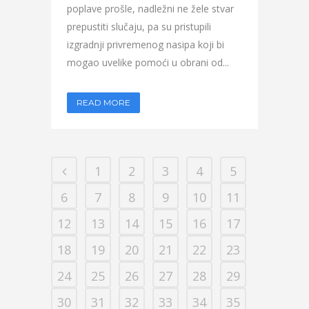
poplave prošle, nadležni ne žele stvar
prepustiti slučaju, pa su pristupili
izgradnji privremenog nasipa koji bi
mogao uvelike pomoći u obrani od...
READ MORE
1
2
3
4
5
6
7
8
9
10
11
12
13
14
15
16
17
18
19
20
21
22
23
24
25
26
27
28
29
30
31
32
33
34
35