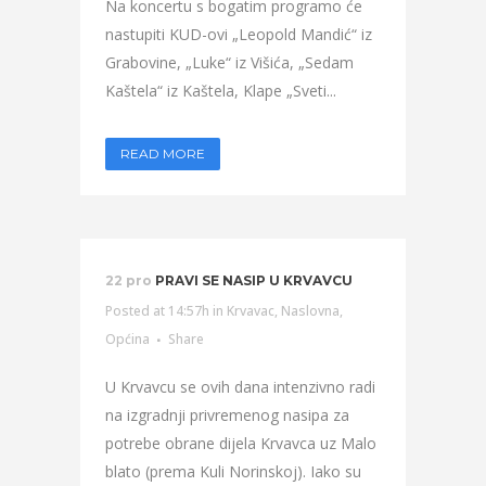
Na koncertu s bogatim programo će
nastupiti KUD-ovi „Leopold Mandić“ iz
Grabovine, „Luke“ iz Višića, „Sedam
Kaštela“ iz Kaštela, Klape „Sveti...
READ MORE
22 pro
PRAVI SE NASIP U KRVAVCU
Posted at 14:57h
in
Krvavac
,
Naslovna
,
Općina
Share
U Krvavcu se ovih dana intenzivno radi
na izgradnji privremenog nasipa za
potrebe obrane dijela Krvavca uz Malo
blato (prema Kuli Norinskoj). Iako su