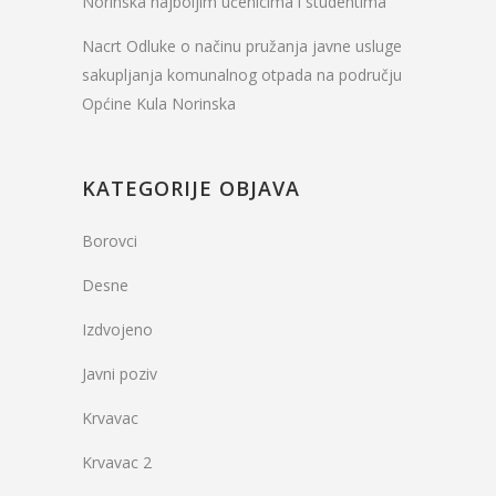
Norinska najboljim učenicima i studentima
Nacrt Odluke o načinu pružanja javne usluge
sakupljanja komunalnog otpada na području
Općine Kula Norinska
KATEGORIJE OBJAVA
Borovci
Desne
Izdvojeno
Javni poziv
Krvavac
Krvavac 2