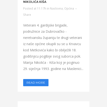
NIKOLIĆA KIŠA
Posted at 11:17h
in
Naslovna
,
Općina
Share
Veterani 4. gardijske brigade,
podružnice za Dubrovačko -
neretvansku županiju te drugi veterani
iz naše općine okupili su se u Krvavcu
kod Metkovića kako bi obilježili 18.
godišnjicu pogibije svog suborca pok.
Marija Nikolića - Kiša koji je poginuo
29. siječnja 1993. godine na Maslenici...
READ MORE