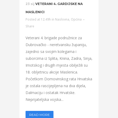
23 sij
VETERANI 4. GARDIJSKE NA
MASLENICI
Posted at 12:49h
in
Naslovna
,
Općina
Share
Veterani 4. brigade podružnice za
Dubrovačko - neretvansku županiju,
zajedno sa svojim kolegama i
suborcima iz Splita, Knina, Zadra, Sinja,
Imotskog i drugih mjesta obilježili su
18. obljetnicu akcije Maslenica.
Početkom Domovinskog rata Hrvatska
je ostala rascijepljena na dva dijela,
Dalmaciju i ostatak Hrvatske.
Neprijateljska vojska...
READ MORE