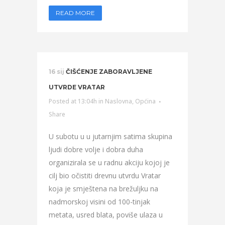
READ MORE
16 sij
ČIŠĆENJE ZABORAVLJENE
UTVRDE VRATAR
Posted at 13:04h
in
Naslovna
,
Općina
Share
U subotu u u jutarnjim satima skupina
ljudi dobre volje i dobra duha
organizirala se u radnu akciju kojoj je
cilj bio očistiti drevnu utvrdu Vratar
koja je smještena na brežuljku na
nadmorskoj visini od 100-tinjak
metata, usred blata, poviše ulaza u