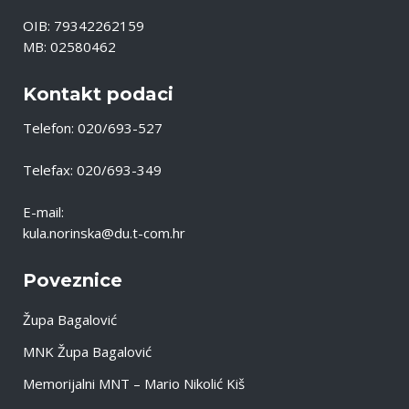
OIB: 79342262159
MB: 02580462
Kontakt podaci
Telefon: 020/693-527
Telefax: 020/693-349
E-mail:
kula.norinska@du.t-com.hr
Poveznice
Župa Bagalović
MNK Župa Bagalović
Memorijalni MNT – Mario Nikolić Kiš