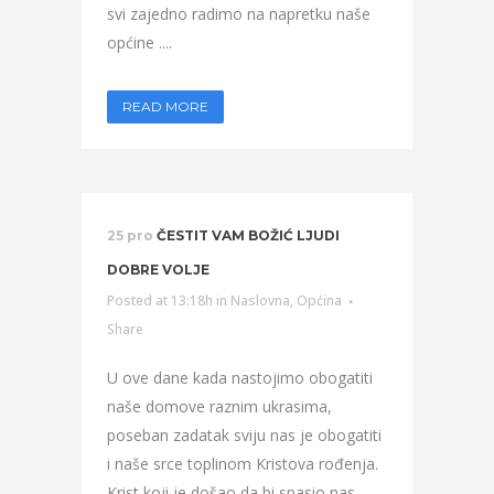
svi zajedno radimo na napretku naše
općine ....
READ MORE
25 pro
ČESTIT VAM BOŽIĆ LJUDI
DOBRE VOLJE
Posted at 13:18h
in
Naslovna
,
Općina
Share
U ove dane kada nastojimo obogatiti
naše domove raznim ukrasima,
poseban zadatak sviju nas je obogatiti
i naše srce toplinom Kristova rođenja.
Krist koji je došao da bi spasio nas,