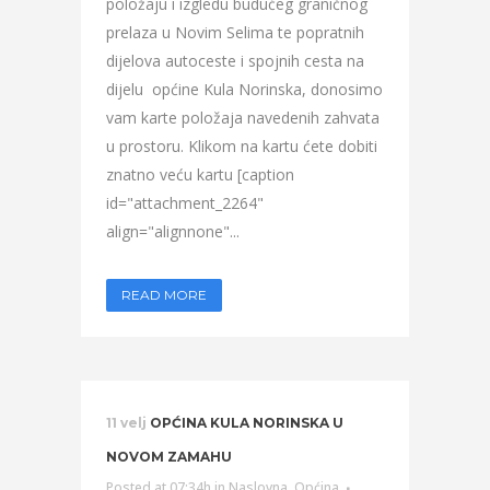
položaju i izgledu budućeg graničnog
prelaza u Novim Selima te popratnih
dijelova autoceste i spojnih cesta na
dijelu općine Kula Norinska, donosimo
vam karte položaja navedenih zahvata
u prostoru. Klikom na kartu ćete dobiti
znatno veću kartu [caption
id="attachment_2264"
align="alignnone"...
READ MORE
11 velj
OPĆINA KULA NORINSKA U
NOVOM ZAMAHU
Posted at 07:34h
in
Naslovna
,
Općina