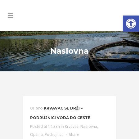
Open
Naslovna
01 pro
KRVAVAC SE DRŽI –
PODRUJNICI VODA DO CESTE
Posted at 14:33h
in
Krvavac
,
Naslovna
,
Općina
,
Podrujnica
Share