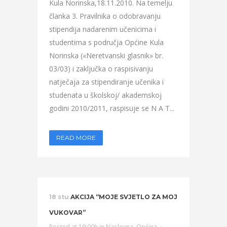
Kula Norinska,18.11.2010. Na temelju
članka 3. Pravilnika o odobravanju
stipendija nadarenim učenicima i
studentima s područja Općine Kula
Norinska («Neretvanski glasnik» br.
03/03) i zaključka o raspisivanju
natječaja za stipendiranje učenika i
studenata u školskoj/ akademskoj
godini 2010/2011, raspisuje se N A T...
READ MORE
18 stu
AKCIJA “MOJE SVJETLO ZA MOJ
VUKOVAR”
Posted at 19:00h
in
Naslovna
,
Općina