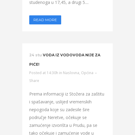
studenoga u 17,45, a drugi 5....
READ MORE
24 stu
VODA IZ VODOVODA NIJE ZA
PIĆE!
Posted at 14:30h
in
Naslovna
,
Općina
Share
Prema informaciji iz Stožera za zaštitu
i spašavanje, uslijed vremenskih
nepogoda koje su zadesile šire
područje Neretve, očekuje se
zamućenje izvorišta u Prudu, pa se
tako očekuje i zamućenje vode u