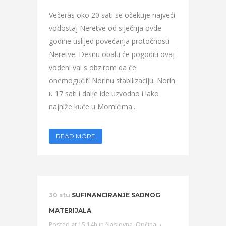
Večeras oko 20 sati se očekuje najveći
vodostaj Neretve od siječnja ovde
godine uslijed povećanja protočnosti
Neretve. Desnu obalu će pogoditi ovaj
vodeni val s obzirom da će
onemogućiti Norinu stabilizaciju. Norin
u 17 sati i dalje ide uzvodno i iako
najniže kuće u Momićima...
READ MORE
30 stu
SUFINANCIRANJE SADNOG
MATERIJALA
Posted at 15:14h
in
Naslovna
,
Općina