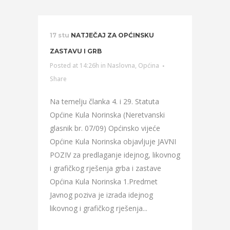
17 stu
NATJEČAJ ZA OPĆINSKU
ZASTAVU I GRB
Posted at 14:26h
in
Naslovna
,
Općina
Share
Na temelju članka 4. i 29. Statuta
Općine Kula Norinska (Neretvanski
glasnik br. 07/09) Općinsko vijeće
Općine Kula Norinska objavljuje JAVNI
POZIV za predlaganje idejnog, likovnog
i grafičkog rješenja grba i zastave
Općina Kula Norinska 1.Predmet
Javnog poziva je izrada idejnog
likovnog i grafičkog rješenja...