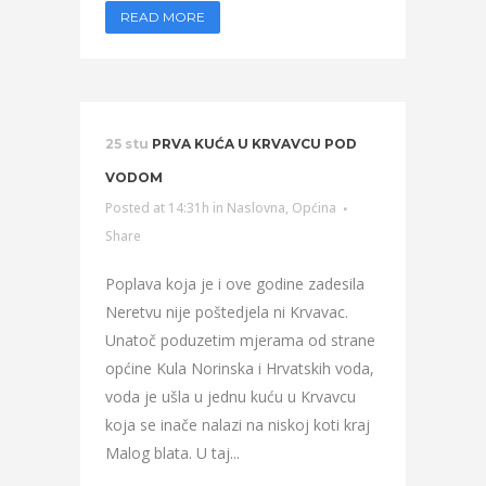
READ MORE
25 stu
PRVA KUĆA U KRVAVCU POD
VODOM
Posted at 14:31h
in
Naslovna
,
Općina
Share
Poplava koja je i ove godine zadesila
Neretvu nije poštedjela ni Krvavac.
Unatoč poduzetim mjerama od strane
općine Kula Norinska i Hrvatskih voda,
voda je ušla u jednu kuću u Krvavcu
koja se inače nalazi na niskoj koti kraj
Malog blata. U taj...