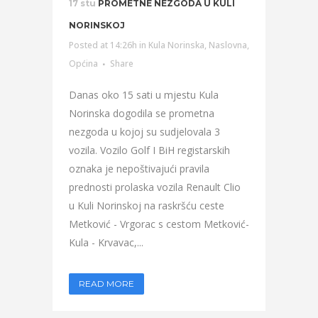
17 stu
PROMETNE NEZGODA U KULI
NORINSKOJ
Posted at 14:26h
in
Kula Norinska
,
Naslovna
,
Općina
Share
Danas oko 15 sati u mjestu Kula
Norinska dogodila se prometna
nezgoda u kojoj su sudjelovala 3
vozila. Vozilo Golf I BiH registarskih
oznaka je nepoštivajući pravila
prednosti prolaska vozila Renault Clio
u Kuli Norinskoj na raskršću ceste
Metković - Vrgorac s cestom Metković-
Kula - Krvavac,...
READ MORE