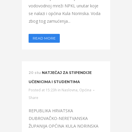
vodovodnoj mreži NPKL unutar koje
se nalazi i općina Kula Norinska. Voda
zbog tog zamućenja...
READ MORE
20 stu
NATJEČAJ ZA STIPENDIJE
UČENICIMA I STUDENTIMA
Posted at 15:23h
in
Naslovna
,
Općina
Share
REPUBLIKA HRVATSKA
DUBROVAČKO-NERETVANSKA
ŽUPANIJA OPĆINA KULA NORINSKA