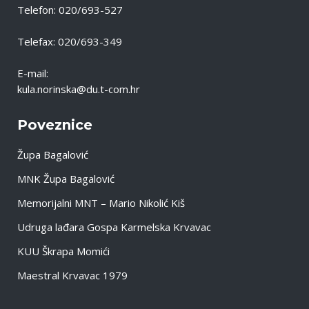
Telefon: 020/693-527
Telefax: 020/693-349
E-mail:
kula.norinska@du.t-com.hr
Poveznice
Župa Bagalović
MNK Župa Bagalović
Memorijalni MNT – Mario Nikolić Kiš
Udruga lađara Gospa Karmelska Krvavac
KUU Škrapa Momići
Maestral Krvavac 1979