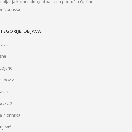
kupljanja komunalnog otpada na području Općine
la Norinska
TEGORIJE OBJAVA
rovci
sne
dvojeno
ni poziv
vavac
vavac 2
la Norinska
ijevići