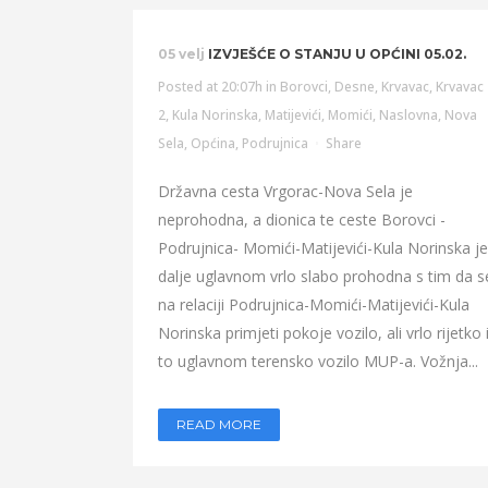
05 velj
IZVJEŠĆE O STANJU U OPĆINI 05.02.
Posted at 20:07h
in
Borovci
,
Desne
,
Krvavac
,
Krvavac
2
,
Kula Norinska
,
Matijevići
,
Momići
,
Naslovna
,
Nova
Sela
,
Općina
,
Podrujnica
Share
Državna cesta Vrgorac-Nova Sela je
neprohodna, a dionica te ceste Borovci -
Podrujnica- Momići-Matijevići-Kula Norinska je
dalje uglavnom vrlo slabo prohodna s tim da s
na relaciji Podrujnica-Momići-Matijevići-Kula
Norinska primjeti pokoje vozilo, ali vrlo rijetko 
to uglavnom terensko vozilo MUP-a. Vožnja...
READ MORE