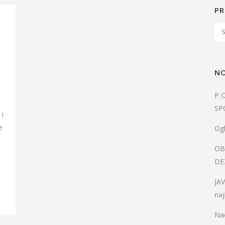
PR
NO
P 
SP
 i
e
Ogl
OB
i
DE
JA
naj
Nac