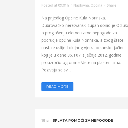
Posted at 09:01h
in
Naslovna
,
Općina
Share
Na prijedlog Općine Kula Norinska,
Dubrovačko-neretvanski župan donio je Odluk
o proglašenju elementarne nepogode za
područje općine Kula Norinska, a zbog štete
nastale uslijed olujnog vjetra orkanske jačine
koji je u dane 06. i 07. siječnja 2012. godine
prouzročio ogromne štete na plastenicima.
Pozivaju se svi...
READ MORE
18 sij
ISPLATA POMOĆI ZA NEPOGODE