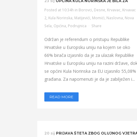
23 sij
OPĆINA KULA NORINSKA JE BILA ZA
Posted at 10:34h
in
Borovci
,
Desne
,
Krvavac
,
Krvavac
2
,
Kula Norinska
,
Matijevići
,
Momići
,
Naslovna
,
Nova
Sela
,
Općina
,
Podrujnica
Share
Održan je referendum o pristupu Republike
Hrvatske u Europsku uniju na kojem se oko
66% birača izjasnilo da je za ulazak Republike
Hrvatske u Europsku uniju na razini države, do
se općini Kula Norinska za EU izjasnilo 55,08%
građana. Za napomenuti je da je zabilježen i...
READ MORE
20 sij
PRIJAVA ŠTETA ZBOG OLUJNOG VJETR