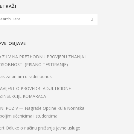
ETRAŽI
VE OBJAVE
O Z I V NA PRETHODNU PROVJERU ZNANJA I
OSOBNOSTI (PISANO TESTIRANJE)
as za prijam u radni odnos
AVIJEST O PROVEDBI ADULTICIDNE
ZINSEKCIJE KOMARACA
VNI POZIV — Nagrade Općine Kula Norinska
boljim učenicima i studentima
rt Odluke o načinu pružanja javne usluge