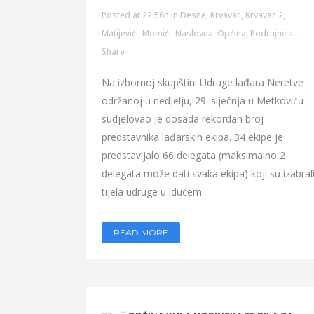
Posted at 22:56h
in
Desne
,
Krvavac
,
Krvavac 2
,
Matijevići
,
Momići
,
Naslovna
,
Općina
,
Podrujnica
Share
Na izbornoj skupštini Udruge lađara Neretve
održanoj u nedjelju, 29. siječnja u Metkoviću
sudjelovao je dosada rekordan broj
predstavnika lađarskih ekipa. 34 ekipe je
predstavljalo 66 delegata (maksimalno 2
delegata može dati svaka ekipa) koji su izabral
tijela udruge u idućem...
READ MORE