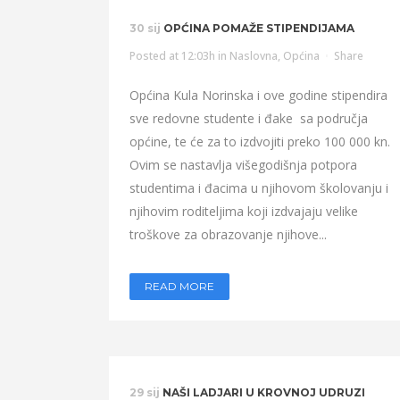
30 sij
OPĆINA POMAŽE STIPENDIJAMA
Posted at 12:03h
in
Naslovna
,
Općina
Share
Općina Kula Norinska i ove godine stipendira
sve redovne studente i đake sa područja
općine, te će za to izdvojiti preko 100 000 kn.
Ovim se nastavlja višegodišnja potpora
studentima i đacima u njihovom školovanju i
njihovim roditeljima koji izdvajaju velike
troškove za obrazovanje njihove...
READ MORE
29 sij
NAŠI LADJARI U KROVNOJ UDRUZI