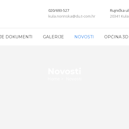
020/693-527
Rujnička ul
kula.norinska@du.t-com.hr
20341 Kula
JE DOKUMENTI
GALERIJE
NOVOSTI
OPĆINA 3D
Novosti
Home
>
Novosti