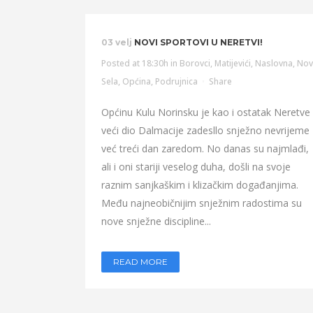
03 velj
NOVI SPORTOVI U NERETVI!
Posted at 18:30h
in
Borovci
,
Matijevići
,
Naslovna
,
Nov
Sela
,
Općina
,
Podrujnica
Share
Općinu Kulu Norinsku je kao i ostatak Neretve 
veći dio Dalmacije zadesllo snježno nevrijeme
već treći dan zaredom. No danas su najmlađi,
ali i oni stariji veselog duha, došli na svoje
raznim sanjkaškim i klizačkim događanjima.
Među najneobičnijim snježnim radostima su
nove snježne discipline...
READ MORE