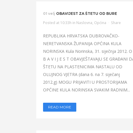
01 velj
OBAVIJEST ZA ŠTETU OD BURE
Posted at 10:33h
in
Naslovna
,
Općina
Share
REPUBLIKA HRVATSKA DUBROVAČKO-
NERETVANSKA ŽUPANIJA OPĆINA KULA
NORINSKA Kula Norinska, 31. siječnja 2012. O
B A V I J E S T OBAVJEŠTAVAJU SE GRAĐANI D
ŠTETU NA PLASTENICIMA NASTALU OD
OLUJNOG VJETRA (dana 6. na 7. siječanj
2012.g) MOGU PRIJAVITI U PROSTORIJAMA
OPĆINE KULA NORINSKA SVAKIM RADNIM...
READ MORE