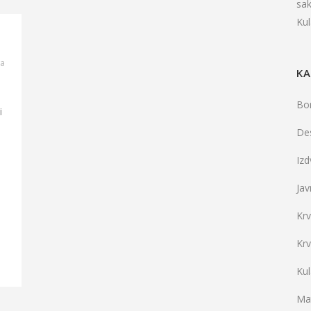
sa
Ku
a
KA
Bo
i
De
Iz
Jav
Kr
Kr
Ku
Mat