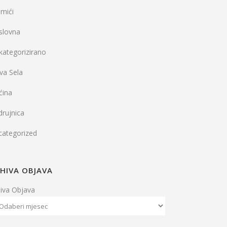
mići
slovna
kategorizirano
va Sela
ćina
rujnica
categorized
HIVA OBJAVA
hiva Objava