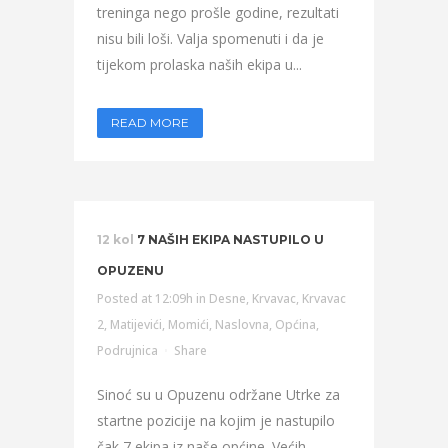
treninga nego prošle godine, rezultati
nisu bili loši. Valja spomenuti i da je
tijekom prolaska naših ekipa u...
READ MORE
12 kol
7 NAŠIH EKIPA NASTUPILO U
OPUZENU
Posted at 12:09h
in
Desne
,
Krvavac
,
Krvavac
2
,
Matijevići
,
Momići
,
Naslovna
,
Općina
,
Podrujnica
Share
Sinoć su u Opuzenu održane Utrke za
startne pozicije na kojim je nastupilo
čak 7 ekipa iz naše općine. Većih