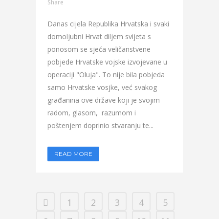
Share
Danas cijela Republika Hrvatska i svaki
domoljubni Hrvat diljem svijeta s
ponosom se sjeća veličanstvene
pobjede Hrvatske vojske izvojevane u
operaciji "Oluja". To nije bila pobjeda
samo Hrvatske vosjke, već svakog
građanina ove države koji je svojim
radom, glasom, razumom i
poštenjem doprinio stvaranju te...
READ MORE
1
2
3
4
5