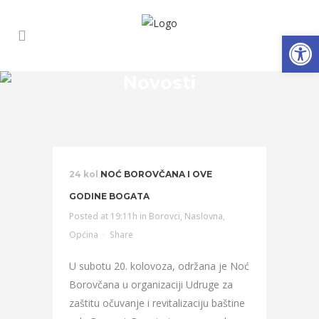
Open
Novosti
24 kol
NOĆ BOROVČANA I OVE
GODINE BOGATA
Posted at 19:11h
in
Borovci
,
Naslovna
,
Općina
Share
U subotu 20. kolovoza, održana je Noć
Borovčana u organizaciji Udruge za
zaštitu očuvanje i revitalizaciju baštine