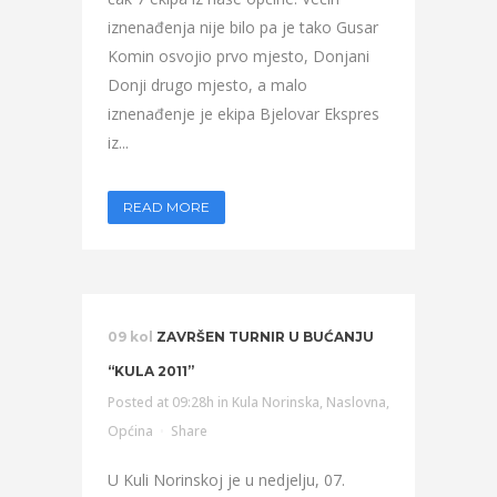
iznenađenja nije bilo pa je tako Gusar
Komin osvojio prvo mjesto, Donjani
Donji drugo mjesto, a malo
iznenađenje je ekipa Bjelovar Ekspres
iz...
READ MORE
09 kol
ZAVRŠEN TURNIR U BUĆANJU
“KULA 2011”
Posted at 09:28h
in
Kula Norinska
,
Naslovna
,
Općina
Share
U Kuli Norinskoj je u nedjelju, 07.