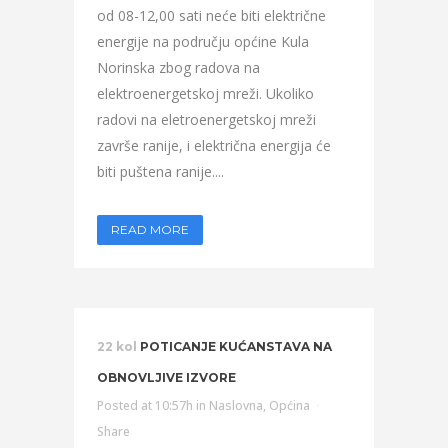
od 08-12,00 sati neće biti električne
energije na području općine Kula
Norinska zbog radova na
elektroenergetskoj mreži. Ukoliko
radovi na eletroenergetskoj mreži
završe ranije, i električna energija će
biti puštena ranije....
READ MORE
22 kol
POTICANJE KUĆANSTAVA NA
OBNOVLJIVE IZVORE
Posted at 10:57h
in
Naslovna
,
Općina
Share