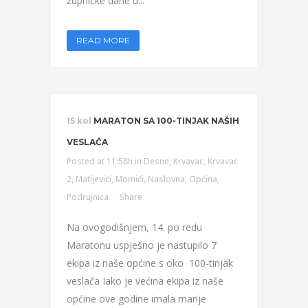
župničke dane u...
READ MORE
15 kol
MARATON SA 100-TINJAK NAŠIH
VESLAČA
Posted at 11:58h
in
Desne
,
Krvavac
,
Krvavac
2
,
Matijevići
,
Momići
,
Naslovna
,
Općina
,
Podrujnica
Share
Na ovogodišnjem, 14. po redu
Maratonu uspješno je nastupilo 7
ekipa iz naše općine s oko 100-tinjak
veslača Iako je većina ekipa iz naše
općine ove godine imala manje