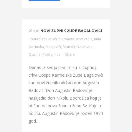
21 kol
NOVI ŽUPNIK ŽUPE BAGALOVIĆI
Posted at 10:58h
in
Krvavac
,
Krvavac 2
,
Kula
Norinska
,
Matijevići
,
Momići
,
Naslovna
,
Općina
,
Podrujnica
Share
Danas je svoju prvu misu u župnoj
crkvi Gospe Karmelske Župe Bagalovići
kao novi župnik održao don Augustin
Radović. Don Augustin Radović je
naslijedio don Nikolu Bodrožića koji je
otišao na novu župu u župu Sv. Kaje u
Solinu. Augustin Radović je rođen 1974
god....