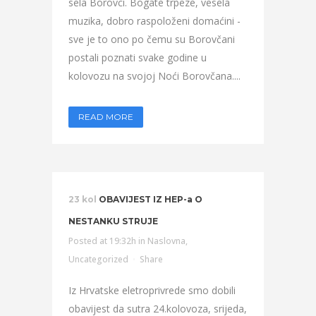
sela Borovci. Bogate trpeze, vesela
muzika, dobro raspoloženi domaćini -
sve je to ono po čemu su Borovčani
postali poznati svake godine u
kolovozu na svojoj Noći Borovčana....
READ MORE
23 kol
OBAVIJEST IZ HEP-a O
NESTANKU STRUJE
Posted at 19:32h
in
Naslovna
,
Uncategorized
Share
Iz Hrvatske eletroprivrede smo dobili
obavijest da sutra 24.kolovoza, srijeda,