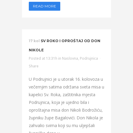
READ MORE
17 kol
SV ROKO I OPROŠTAJ OD DON
NIKOLE
Posted at 13:31h
in
Naslovna
,
Podrujnica
Share
U Podrujnici je u utorak 16. kolovoza u
večernjim satima održana sveta misa u
kapelici Sv. Roka, zaštitnika mjesta
Podrujnica, koja je ujedno bila i
oproštajna misa don Nikoli Bodrožiću,
župniku župe Bagalovići. Don Nikola je
zahvalio svima koji su mu uljepšali