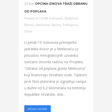
22 kol
OPĆINA IZNOVA TRAŽI OBRANU
OD POPLAVA
Posted at 10:09h
in
Krvavac
,
Matijevići
,
Momići
,
Naslovna
,
Općina
,
Podrujnica
Share
U petak 19. kolovoza premijerka
Jadranka Kosor je u Metkoviću uz
prisustvo mnogobrojnih uzvanika
svečano otvorila radove na Projektu
“Obrana od poplava grada Metkovića”
koji financiraju Hrvatske vode. Tijekom
prve faze planirana je izgradnja nasipa
u dužini od 6,2 kilometara na teritoriju
Republike Hrvatske, dok...
READ MORE