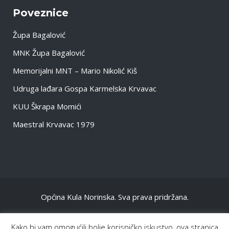
Poveznice
Župa Bagalović
MNK Župa Bagalović
Memorijalni MNT – Mario Nikolić Kiš
Udruga lađara Gospa Karmelska Krvavac
KUU Škrapa Momići
Maestral Krvavac 1979
Općina Kula Norinska. Sva prava pridržana.
NASLOVNA
Kako bi vam omogućili bolje korisničko iskustvo, ova stranica