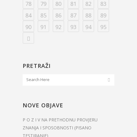
78
79
80
81
82
83
84
85
86
87
88
89
90
91
92
93
94
95
PRETRAŽI
NOVE OBJAVE
P O Z I V NA PRETHODNU PROVJERU
ZNANJA I SPOSOBNOSTI (PISANO
TESTIRANJE)