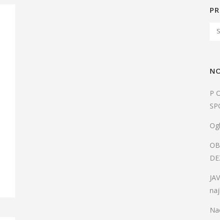
PR
NO
P 
SP
Ogl
OB
DE
JA
naj
Nac