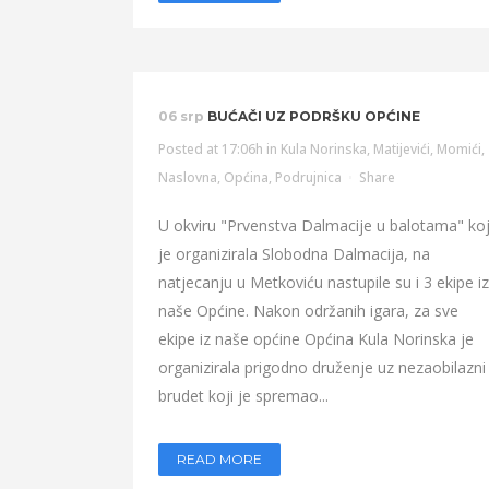
06 srp
BUĆAČI UZ PODRŠKU OPĆINE
Posted at 17:06h
in
Kula Norinska
,
Matijevići
,
Momići
,
Naslovna
,
Općina
,
Podrujnica
Share
U okviru "Prvenstva Dalmacije u balotama" koj
je organizirala Slobodna Dalmacija, na
natjecanju u Metkoviću nastupile su i 3 ekipe iz
naše Općine. Nakon održanih igara, za sve
ekipe iz naše općine Općina Kula Norinska je
organizirala prigodno druženje uz nezaobilazni
brudet koji je spremao...
READ MORE