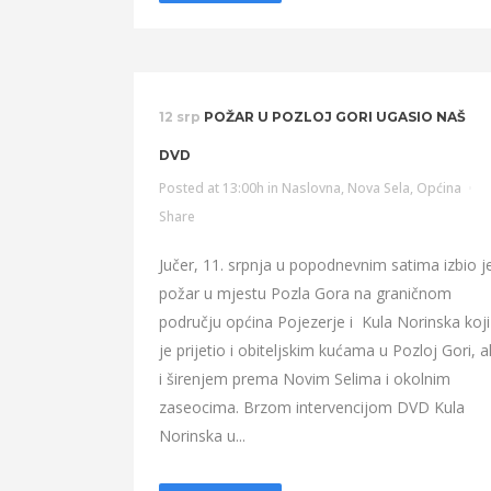
12 srp
POŽAR U POZLOJ GORI UGASIO NAŠ
DVD
Posted at 13:00h
in
Naslovna
,
Nova Sela
,
Općina
Share
Jučer, 11. srpnja u popodnevnim satima izbio j
požar u mjestu Pozla Gora na graničnom
području općina Pojezerje i Kula Norinska koji
je prijetio i obiteljskim kućama u Pozloj Gori, al
i širenjem prema Novim Selima i okolnim
zaseocima. Brzom intervencijom DVD Kula
Norinska u...