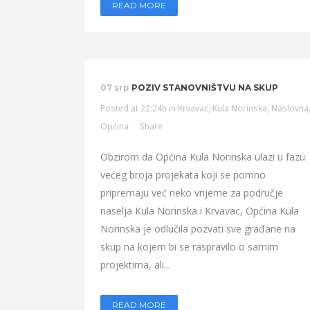
READ MORE
07 srp
POZIV STANOVNIŠTVU NA SKUP
Posted at 22:24h
in
Krvavac
,
Kula Norinska
,
Naslovna
Općina
Share
Obzirom da Općina Kula Norinska ulazi u fazu
većeg broja projekata koji se pomno
pripremaju već neko vrijeme za područje
naselja Kula Norinska i Krvavac, Općina Kula
Norinska je odlučila pozvati sve građane na
skup na kojem bi se raspravilo o samim
projektima, ali...
READ MORE