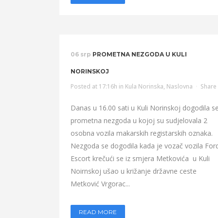
06 srp
PROMETNA NEZGODA U KULI
NORINSKOJ
Posted at 17:16h
in
Kula Norinska
,
Naslovna
Share
Danas u 16.00 sati u Kuli Norinskoj dogodila s
prometna nezgoda u kojoj su sudjelovala 2
osobna vozila makarskih registarskih oznaka.
Nezgoda se dogodila kada je vozač vozila For
Escort krečući se iz smjera Metkovića u Kuli
Noirnskoj ušao u križanje državne ceste
Metković Vrgorac...
READ MORE