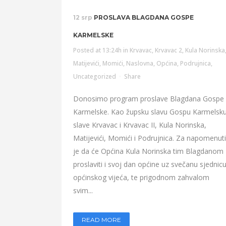
12 srp
PROSLAVA BLAGDANA GOSPE
KARMELSKE
Posted at 13:24h
in
Krvavac
,
Krvavac 2
,
Kula Norinska
Matijevići
,
Momići
,
Naslovna
,
Općina
,
Podrujnica
,
Uncategorized
Share
Donosimo program proslave Blagdana Gospe
Karmelske. Kao župsku slavu Gospu Karmelsk
slave Krvavac i Krvavac II, Kula Norinska,
Matijevići, Momići i Podrujnica. Za napomenuti
je da će Općina Kula Norinska tim Blagdanom
proslaviti i svoj dan općine uz svečanu sjednic
općinskog vijeća, te prigodnom zahvalom
svim...
READ MORE