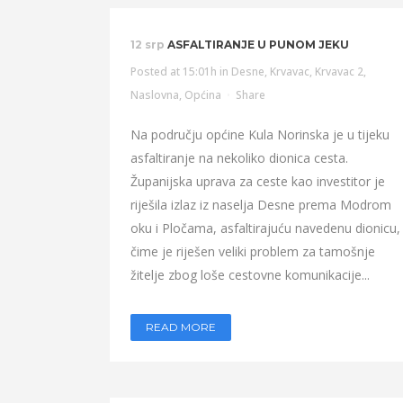
12 srp
ASFALTIRANJE U PUNOM JEKU
Posted at 15:01h
in
Desne
,
Krvavac
,
Krvavac 2
,
Naslovna
,
Općina
Share
Na području općine Kula Norinska je u tijeku
asfaltiranje na nekoliko dionica cesta.
Županijska uprava za ceste kao investitor je
riješila izlaz iz naselja Desne prema Modrom
oku i Pločama, asfaltirajuću navedenu dionicu,
čime je riješen veliki problem za tamošnje
žitelje zbog loše cestovne komunikacije...
READ MORE