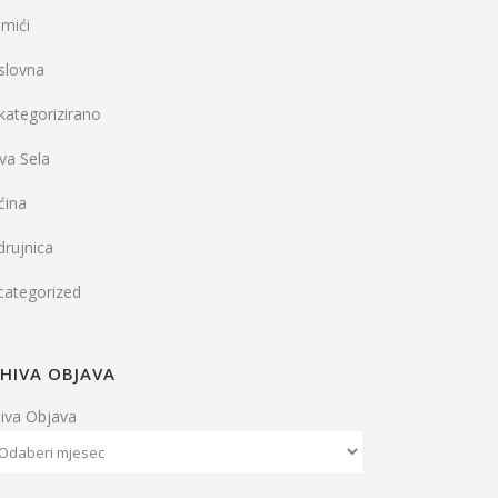
mići
slovna
kategorizirano
va Sela
ćina
rujnica
categorized
HIVA OBJAVA
hiva Objava