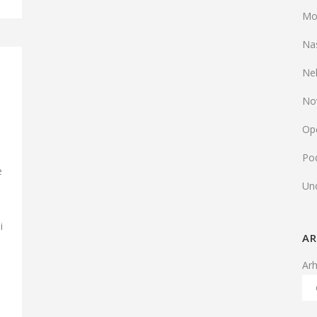
Mo
Na
Ne
No
Op
Pod
e
Un
i
AR
Ar