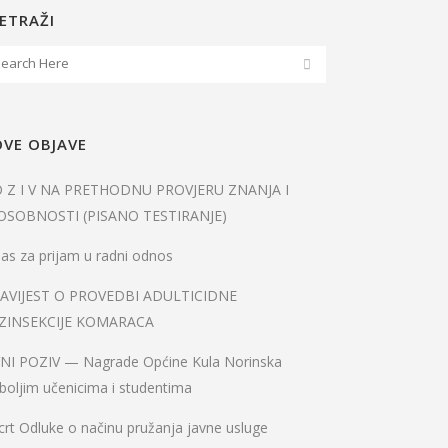
ETRAŽI
VE OBJAVE
O Z I V NA PRETHODNU PROVJERU ZNANJA I
OSOBNOSTI (PISANO TESTIRANJE)
as za prijam u radni odnos
AVIJEST O PROVEDBI ADULTICIDNE
ZINSEKCIJE KOMARACA
VNI POZIV — Nagrade Općine Kula Norinska
boljim učenicima i studentima
rt Odluke o načinu pružanja javne usluge