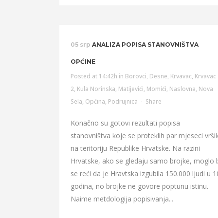
05 srp
ANALIZA POPISA STANOVNIŠTVA
OPĆINE
Posted at 14:42h
in
Borovci
,
Desne
,
Krvavac
,
Krvavac
2
,
Kula Norinska
,
Matijevići
,
Momići
,
Naslovna
,
Nova
Sela
,
Općina
,
Podrujnica
Share
Konačno su gotovi rezultati popisa
stanovništva koje se proteklih par mjeseci vrši
na teritoriju Republike Hrvatske. Na razini
Hrvatske, ako se gledaju samo brojke, moglo 
se reći da je Hravtska izgubila 150.000 ljudi u 1
godina, no brojke ne govore poptunu istinu.
Naime metdologija popisivanja...