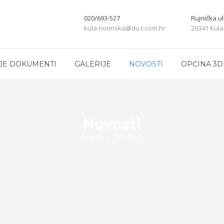
020/693-527
Rujnička ul
kula.norinska@du.t-com.hr
20341 Kula
JE DOKUMENTI
GALERIJE
NOVOSTI
OPĆINA 3D
Novosti
Home
>
Novosti