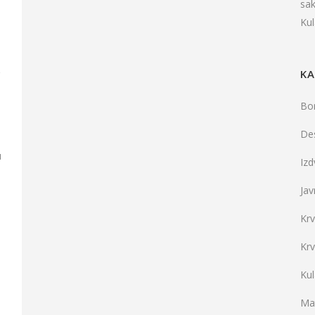
sa
Ku
,
KA
Bo
De
u
Iz
Jav
Kr
u
Kr
Ku
Mat