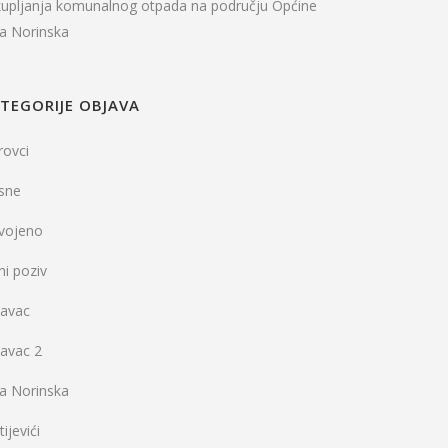
kupljanja komunalnog otpada na području Općine
la Norinska
TEGORIJE OBJAVA
rovci
sne
dvojeno
ni poziv
vavac
vavac 2
la Norinska
ijevići