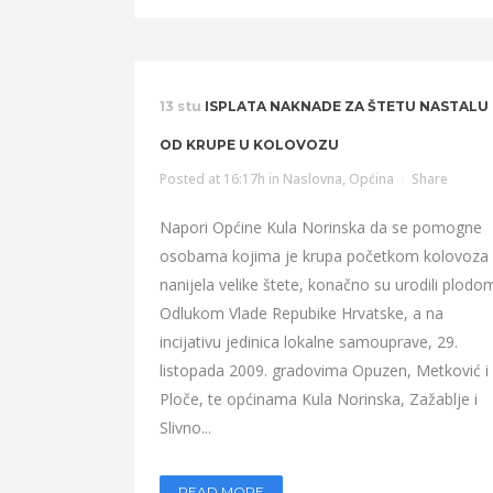
13 stu
ISPLATA NAKNADE ZA ŠTETU NASTALU
OD KRUPE U KOLOVOZU
Posted at 16:17h
in
Naslovna
,
Općina
Share
Napori Općine Kula Norinska da se pomogne
osobama kojima je krupa početkom kolovoza
nanijela velike štete, konačno su urodili plodo
Odlukom Vlade Repubike Hrvatske, a na
incijativu jedinica lokalne samouprave, 29.
listopada 2009. gradovima Opuzen, Metković i
Ploče, te općinama Kula Norinska, Zažablje i
Slivno...
READ MORE