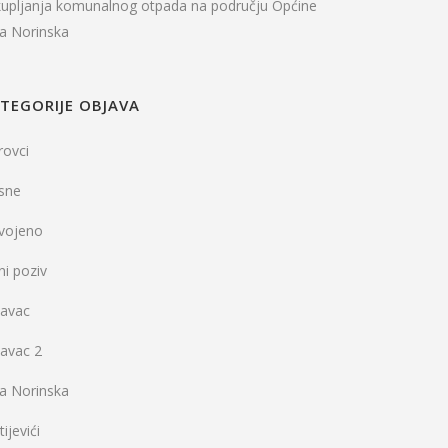
kupljanja komunalnog otpada na području Općine
la Norinska
TEGORIJE OBJAVA
rovci
sne
dvojeno
ni poziv
vavac
vavac 2
la Norinska
ijevići