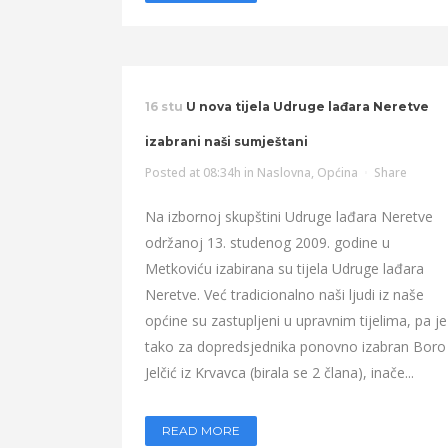
16 stu
U nova tijela Udruge lađara Neretve
izabrani naši sumještani
Posted at 08:34h
in
Naslovna
,
Općina
Share
Na izbornoj skupštini Udruge lađara Neretve
održanoj 13. studenog 2009. godine u
Metkoviću izabirana su tijela Udruge lađara
Neretve. Već tradicionalno naši ljudi iz naše
općine su zastupljeni u upravnim tijelima, pa je
tako za dopredsjednika ponovno izabran Boro
Jelčić iz Krvavca (birala se 2 člana), inače...
READ MORE