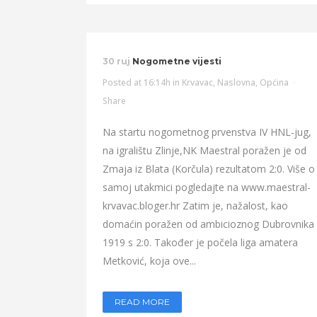
30 ruj
Nogometne vijesti
Posted at 16:14h
in
Krvavac
,
Naslovna
,
Općina
Share
Na startu nogometnog prvenstva IV HNL-jug,
na igralištu Zlinje,NK Maestral poražen je od
Zmaja iz Blata (Korčula) rezultatom 2:0. Više o
samoj utakmici pogledajte na www.maestral-
krvavac.bloger.hr Zatim je, nažalost, kao
domaćin poražen od ambicioznog Dubrovnika
1919 s 2:0. Također je počela liga amatera
Metković, koja ove...
READ MORE