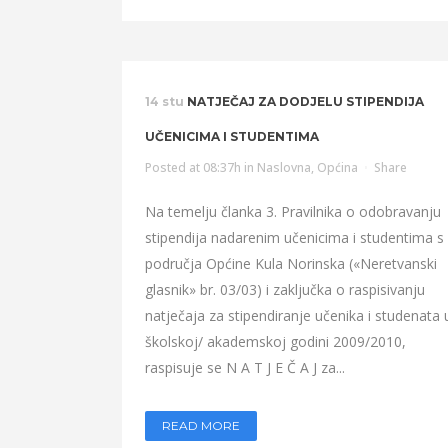
14 stu
NATJEČAJ ZA DODJELU STIPENDIJA
UČENICIMA I STUDENTIMA
Posted at 08:37h
in
Naslovna
,
Općina
Share
Na temelju članka 3. Pravilnika o odobravanju
stipendija nadarenim učenicima i studentima s
područja Općine Kula Norinska («Neretvanski
glasnik» br. 03/03) i zaključka o raspisivanju
natječaja za stipendiranje učenika i studenata 
školskoj/ akademskoj godini 2009/2010,
raspisuje se N A T J E Č A J za...
READ MORE