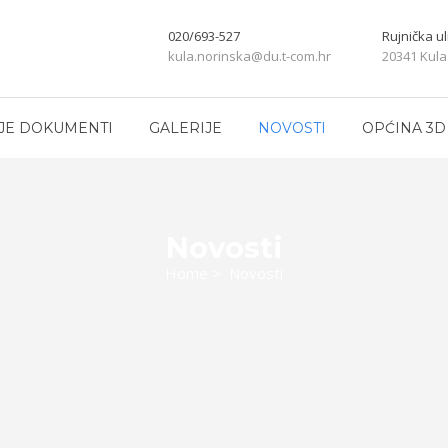
020/693-527
Rujnička ul
kula.norinska@du.t-com.hr
20341 Kula
JE DOKUMENTI
GALERIJE
NOVOSTI
OPĆINA 3D
Novosti
Home
>
Novosti