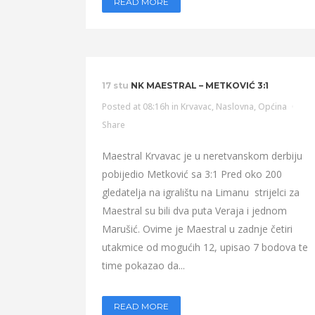
READ MORE
17 stu
NK MAESTRAL – METKOVIĆ 3:1
Posted at 08:16h
in
Krvavac
,
Naslovna
,
Općina
Share
Maestral Krvavac je u neretvanskom derbiju
pobijedio Metković sa 3:1 Pred oko 200
gledatelja na igralištu na Limanu strijelci za
Maestral su bili dva puta Veraja i jednom
Marušić. Ovime je Maestral u zadnje četiri
utakmice od mogućih 12, upisao 7 bodova te
time pokazao da...
READ MORE