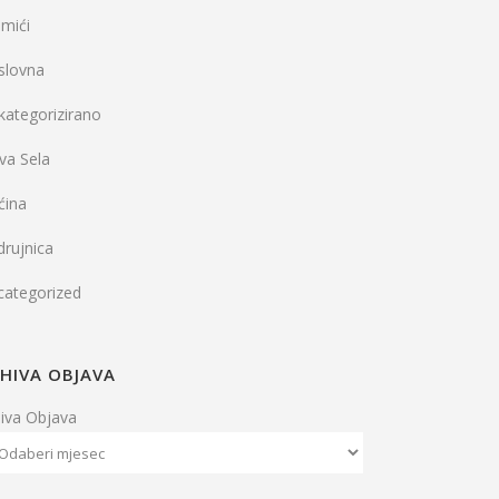
mići
slovna
kategorizirano
va Sela
ćina
rujnica
categorized
HIVA OBJAVA
hiva Objava