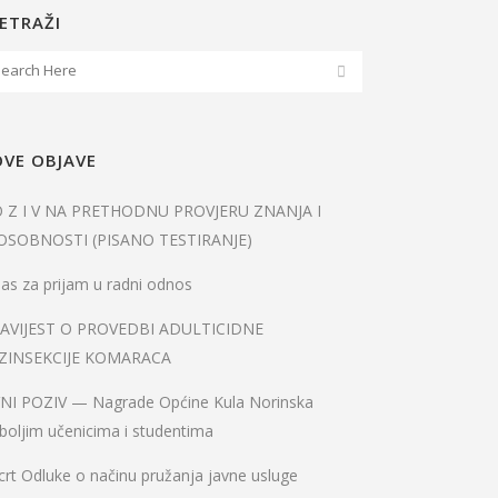
ETRAŽI
VE OBJAVE
O Z I V NA PRETHODNU PROVJERU ZNANJA I
OSOBNOSTI (PISANO TESTIRANJE)
as za prijam u radni odnos
AVIJEST O PROVEDBI ADULTICIDNE
ZINSEKCIJE KOMARACA
VNI POZIV — Nagrade Općine Kula Norinska
boljim učenicima i studentima
rt Odluke o načinu pružanja javne usluge