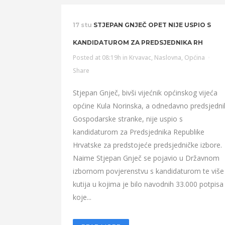
17 stu
STJEPAN GNJEČ OPET NIJE USPIO S
KANDIDATUROM ZA PREDSJEDNIKA RH
Posted at 08:19h
in
Krvavac
,
Naslovna
,
Općina
Share
Stjepan Gnječ, bivši vijećnik općinskog vijeća
općine Kula Norinska, a odnedavno predsjedni
Gospodarske stranke, nije uspio s
kandidaturom za Predsjednika Republike
Hrvatske za predstojeće predsjedničke izbore.
Naime Stjepan Gnječ se pojavio u Državnom
izbornom povjerenstvu s kandidaturom te više
kutija u kojima je bilo navodnih 33.000 potpisa
koje...