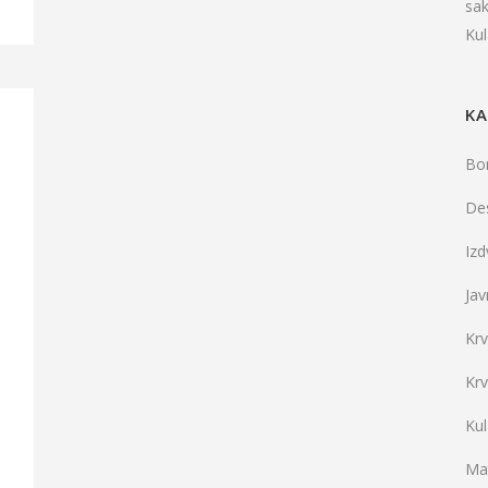
sa
Ku
KA
Bo
De
Iz
Jav
Kr
Kr
Ku
Mat