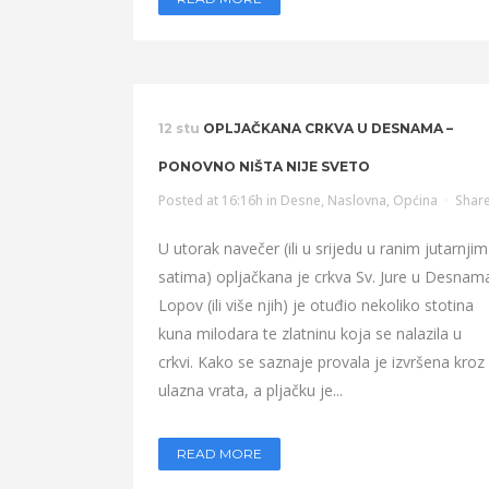
12 stu
OPLJAČKANA CRKVA U DESNAMA –
PONOVNO NIŠTA NIJE SVETO
Posted at 16:16h
in
Desne
,
Naslovna
,
Općina
Shar
U utorak navečer (ili u srijedu u ranim jutarnjim
satima) opljačkana je crkva Sv. Jure u Desnam
Lopov (ili više njih) je otuđio nekoliko stotina
kuna milodara te zlatninu koja se nalazila u
crkvi. Kako se saznaje provala je izvršena kroz
ulazna vrata, a pljačku je...
READ MORE