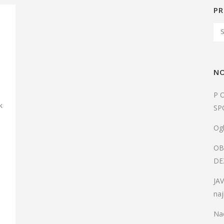
PR
NO
P 
k
SP
Ogl
OB
DE
JA
naj
Nac