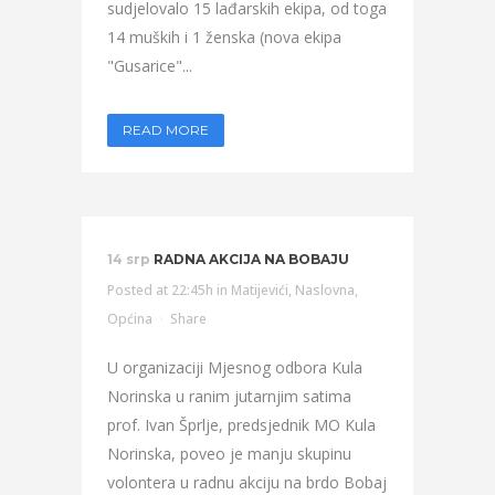
sudjelovalo 15 lađarskih ekipa, od toga
14 muških i 1 ženska (nova ekipa
"Gusarice"...
READ MORE
14 srp
RADNA AKCIJA NA BOBAJU
Posted at 22:45h
in
Matijevići
,
Naslovna
,
Općina
Share
U organizaciji Mjesnog odbora Kula
Norinska u ranim jutarnjim satima
prof. Ivan Šprlje, predsjednik MO Kula
Norinska, poveo je manju skupinu
volontera u radnu akciju na brdo Bobaj