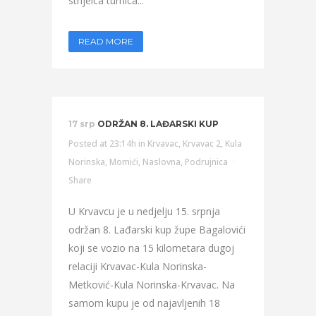
strijelca turnica...
READ MORE
17 srp
ODRŽAN 8. LAĐARSKI KUP
Posted at 23:14h
in
Krvavac
,
Krvavac 2
,
Kula
Norinska
,
Momići
,
Naslovna
,
Podrujnica
Share
U Krvavcu je u nedjelju 15. srpnja
održan 8. Lađarski kup župe Bagalovići
koji se vozio na 15 kilometara dugoj
relaciji Krvavac-Kula Norinska-
Metković-Kula Norinska-Krvavac. Na
samom kupu je od najavljenih 18