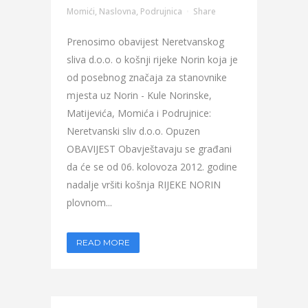
Momići
,
Naslovna
,
Podrujnica
Share
Prenosimo obavijest Neretvanskog
sliva d.o.o. o košnji rijeke Norin koja je
od posebnog značaja za stanovnike
mjesta uz Norin - Kule Norinske,
Matijevića, Momića i Podrujnice:
Neretvanski sliv d.o.o. Opuzen
OBAVIJEST Obavještavaju se građani
da će se od 06. kolovoza 2012. godine
nadalje vršiti košnja RIJEKE NORIN
plovnom...
READ MORE