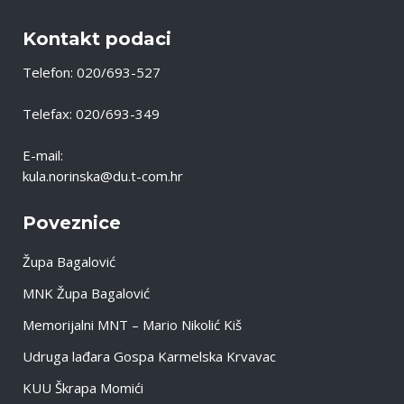
Kontakt podaci
Telefon: 020/693-527
Telefax: 020/693-349
E-mail:
kula.norinska@du.t-com.hr
Poveznice
Župa Bagalović
MNK Župa Bagalović
Memorijalni MNT – Mario Nikolić Kiš
Udruga lađara Gospa Karmelska Krvavac
KUU Škrapa Momići