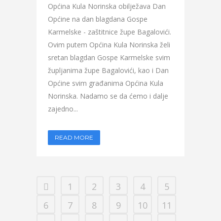
Općina Kula Norinska obilježava Dan
Općine na dan blagdana Gospe
Karmelske - zaštitnice župe Bagalovići.
Ovim putem Općina Kula Norinska želi
sretan blagdan Gospe Karmelske svim
župljanima župe Bagalovići, kao i Dan
Općine svim građanima Općina Kula
Norinska. Nadamo se da ćemo i dalje
zajedno...
READ MORE
1
2
3
4
5
6
7
8
9
10
11