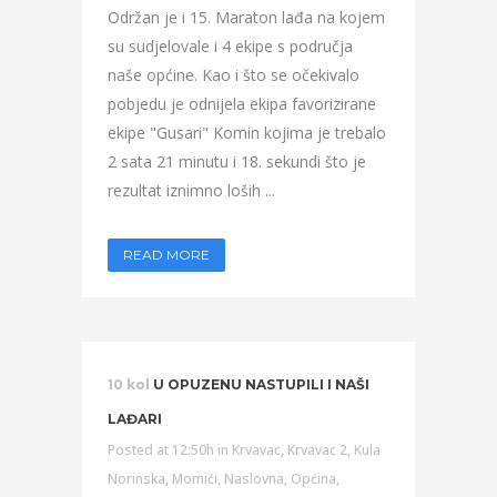
Održan je i 15. Maraton lađa na kojem
su sudjelovale i 4 ekipe s područja
naše općine. Kao i što se očekivalo
pobjedu je odnijela ekipa favorizirane
ekipe "Gusari" Komin kojima je trebalo
2 sata 21 minutu i 18. sekundi što je
rezultat iznimno loših ...
READ MORE
10 kol
U OPUZENU NASTUPILI I NAŠI
LAĐARI
Posted at 12:50h
in
Krvavac
,
Krvavac 2
,
Kula
Norinska
,
Momići
,
Naslovna
,
Općina
,