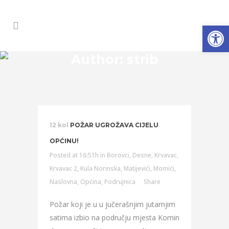
Open
Author: strib
12 kol
POŽAR UGROŽAVA CIJELU
OPĆINU!
Posted at 16:51h
in
Borovci
,
Desne
,
Krvavac
,
Krvavac 2
,
Kula Norinska
,
Matijevići
,
Momići
,
Naslovna
,
Općina
,
Podrujnica
Share
Požar koji je u u jučerašnjim jutarnjim
satima izbio na području mjesta Komin