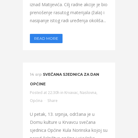
iznad Matijevića. Cilj radne akcije je bio
prenošenje rasutog materijala (žala) i
nasipanje istog radi uređenja okoliša...
READ MORE
14 srp
SVEČANA SJEDNICA ZA DAN
OPĆINE
Posted at 22:30h
in
Krvavac
,
Naslovna
,
Općina
Share
U petak, 13. srpnja, održana je u
Domu kulture u Krvavcu svečana
sjednica Općine Kula Norinska kojoj su