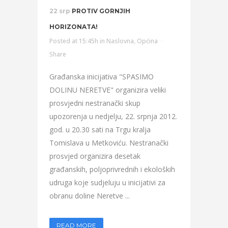
22 srp
PROTIV GORNJIH
HORIZONATA!
Posted at 15:45h
in
Naslovna
,
Općina
Share
Građanska inicijativa "SPASIMO
DOLINU NERETVE" organizira veliki
prosvjedni nestranački skup
upozorenja u nedjelju, 22. srpnja 2012.
god. u 20.30 sati na Trgu kralja
Tomislava u Metkoviću. Nestranački
prosvjed organizira desetak
građanskih, poljoprivrednih i ekoloških
udruga koje sudjeluju u inicijativi za
obranu doline Neretve ...
READ MORE