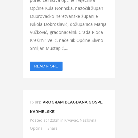
pored čelništva općine i vijećnika
Općine Kula Norinska, nazočili župan
Dubrovačko-neretvanske županije
Nikola Dobroslavić, dožupanica Marija
Vučković, gradonačelnik Grada Ploča
Krešimir Vejić, načelnik Općine Slivno
Smiljan Mustapić,...
READ MORE
13 srp
PROGRAM BLAGDANA GOSPE
KARMELSKE
Posted at 12:32h
in
Krvavac
,
Naslovna
,
Općina
Share