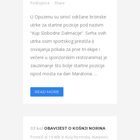
Podrujnica
Share
U Opuzenu su sinoć održane brzinske
utrke za startne pozicije pod nazivm
“Kup Slobodne Dalmacije”. Svrha ovih
utrka osim sportskog prestiža (i
osvajanja pokala za prve tri ekipe i
večere u sponzorskim restoranima) je
zauzimanje što bolje startne pozicije
ispod mosta na dan Maratona. ...
READ MORE
03 kol
OBAVIJEST O KOŠNJI NORINA
Posted at 19:46h
in
Kula Norinska
,
Matijevići
,