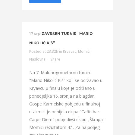
17 srp
ZAVRŠEN TURNIR “MARIO
NIKOLIĆ KIŠ”
Posted at 23:32h
in
Krvavac
,
Momići
,
Naslovna
Share
Na 7. Malonogometnom turniru
"Mario Nikolić Kiš" koji se održavao u
Krvavcu u finalu koje je održano u
ponedjeljka 16. srpnja na blagdan
Gospe Karmelske pobjedu u finalnoj
utakmici je odnijela ekipa "Caffe bar
Carpe Diem" pobjedivši ekipu „Škrapa“
Momići rezultatom 4:1. Za najboljeg