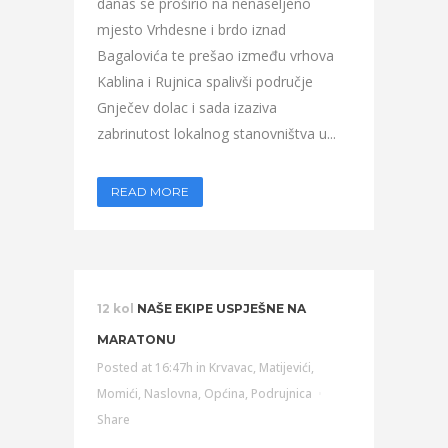
danas se proširio na nenaseljeno
mjesto Vrhdesne i brdo iznad
Bagalovića te prešao između vrhova
Kablina i Rujnica spalivši područje
Gnječev dolac i sada izaziva
zabrinutost lokalnog stanovništva u...
READ MORE
12 kol
NAŠE EKIPE USPJEŠNE NA
MARATONU
Posted at 16:47h
in
Krvavac
,
Matijevići
,
Momići
,
Naslovna
,
Općina
,
Podrujnica
Share