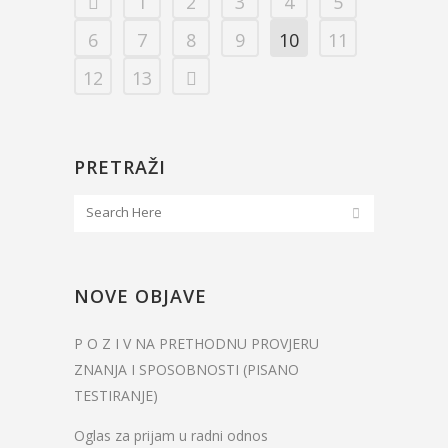
1
2
3
4
5
6
7
8
9
10
11
12
13
PRETRAŽI
NOVE OBJAVE
P O Z I V NA PRETHODNU PROVJERU
ZNANJA I SPOSOBNOSTI (PISANO
TESTIRANJE)
Oglas za prijam u radni odnos