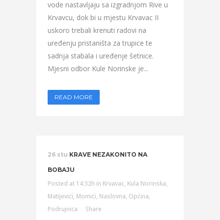
vode nastavljaju sa izgradnjom Rive u
Krvavcu, dok bi u mjestu Krvavac II
uskoro trebali krenuti radovi na
uređenju pristaništa za trupice te
sadnja stabala i uređenje šetnice.
Mjesni odbor Kule Norinske je...
READ MORE
26 stu
KRAVE NEZAKONITO NA
BOBAJU
Posted at 14:32h
in
Krvavac
,
Kula Norinska
,
Matijevići
,
Momići
,
Naslovna
,
Općina
,
Podrujnica
Share