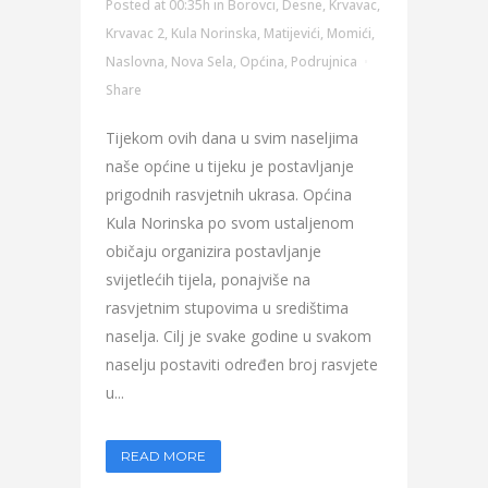
Posted at 00:35h
in
Borovci
,
Desne
,
Krvavac
,
Krvavac 2
,
Kula Norinska
,
Matijevići
,
Momići
,
Naslovna
,
Nova Sela
,
Općina
,
Podrujnica
Share
Tijekom ovih dana u svim naseljima
naše općine u tijeku je postavljanje
prigodnih rasvjetnih ukrasa. Općina
Kula Norinska po svom ustaljenom
običaju organizira postavljanje
svijetlećih tijela, ponajviše na
rasvjetnim stupovima u središtima
naselja. Cilj je svake godine u svakom
naselju postaviti određen broj rasvjete
u...
READ MORE