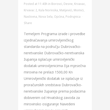
Posted at 11:40h
in
Borovci
,
Desne
,
Krvavac
,
Krvavac 2
,
Kula Norinska
,
Matijevići
,
Momići
,
Naslovna
,
Nova Sela
,
Općina
,
Podrujnica
Share
Temeljem Programa izrade i provedbe
izjednačavanja umirovljeničkog
standarda na području Dubrovačko-
neretvanske Dubrovačko-neretvanska
županija isplaćuje umirovljenički
dodatak umirovljenicima čija mjesečna
mirovina ne prelazi 1500,00 Kn
Umirovljenički dodatak se isplaćuje iz
proračunskih sredstava Dubrovačko-
neretvanske županije prema podacima
dobivenim od Hrvatskog zavoda za
mirovinsko osiguranje Navedeni