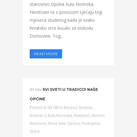
stanovnici Općine Kula Norinska.
Neretvani se s ponosom sjećaju tog
mjeseca studenog kada je svako
hrvatsko srce kucalo za slobodu
Domovine. Tog...
READ MORE
01 stu
SVI SVETI U TRADICIJI NAŠE
OPĆINE
Posted at 00:18h
in
Borovci
,
Krvavac
,
Krvavac 2
,
Kula Norinska
,
Matijevići
,
Momići
,
Naslovna
,
Nova Sela
,
Općina
,
Podrujnica
Share