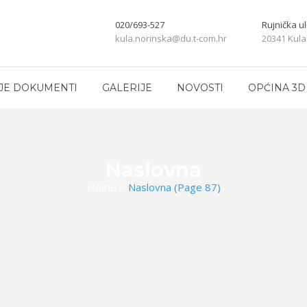
020/693-527
Rujnička ul
kula.norinska@du.t-com.hr
20341 Kula
JE DOKUMENTI
GALERIJE
NOVOSTI
OPĆINA 3D
Naslovna
Home
>
Naslovna
(Page 87)