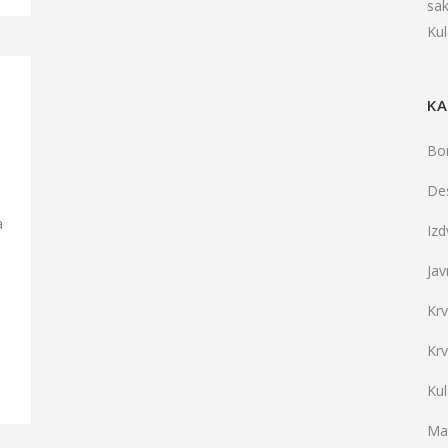
sa
Ku
KA
Bo
De
a
Iz
Jav
Kr
Kr
Ku
Mat