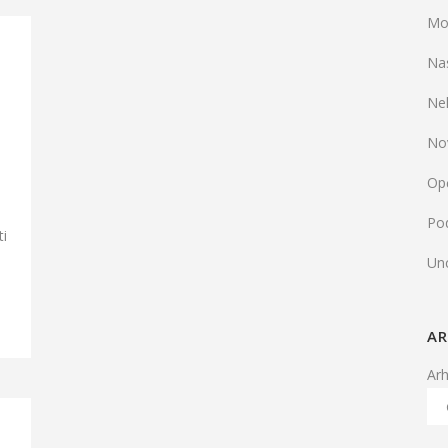
Mo
Na
Ne
No
Op
Pod
ti
Un
AR
Ar