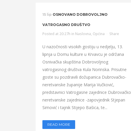
15 lip
OSNOVANO DOBROVOLJNO
VATROGASNO DRUŠTVO
Posted at 20:27h
in
Naslovna
,
Općina
Share
U nazočnosti visokih gostiju u nedjelju, 13.
lipnja u Domu kulture u Krvavcu je održana
Osnivačka skupština Dobrovoljnog
vatrogasnog društva Kula Norinska. Prisutne
goste su pozdravili dožupanica Dubrovačko-
neretvanske županije Marija Vučković,
predstavnici Vatrogasne zajednice Dubrovačko
neretvanske zajednice -zapovjednik Stjepan
Simović i tajnik Stijepo Bašica, te...
READ MORE