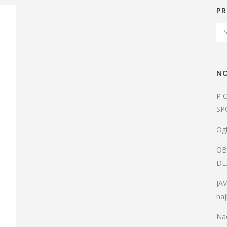
PR
NO
P 
SP
Ogl
OB
-
DE
JA
naj
Nac