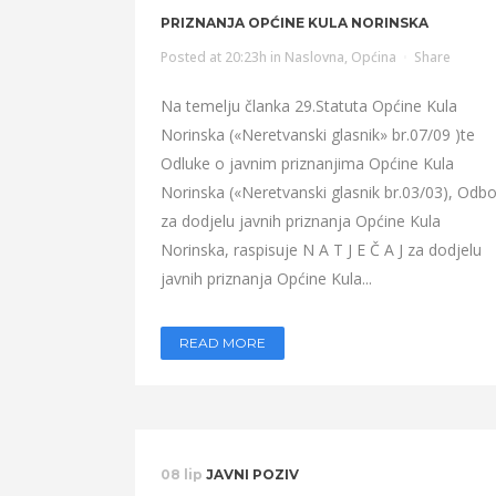
PRIZNANJA OPĆINE KULA NORINSKA
Posted at 20:23h
in
Naslovna
,
Općina
Share
Na temelju članka 29.Statuta Općine Kula
Norinska («Neretvanski glasnik» br.07/09 )te
Odluke o javnim priznanjima Općine Kula
Norinska («Neretvanski glasnik br.03/03), Odbo
za dodjelu javnih priznanja Općine Kula
Norinska, raspisuje N A T J E Č A J za dodjelu
javnih priznanja Općine Kula...
READ MORE
08 lip
JAVNI POZIV