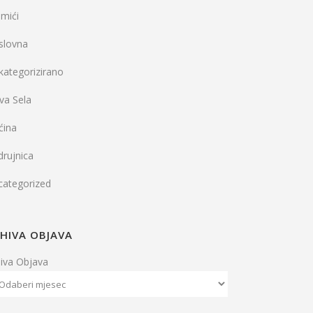
mići
slovna
kategorizirano
va Sela
ćina
rujnica
categorized
HIVA OBJAVA
hiva Objava