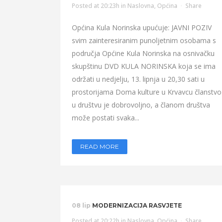
Posted at 20:23h
in
Naslovna
,
Općina
Share
Općina Kula Norinska upućuje: JAVNI POZIV
svim zainteresiranim punoljetnim osobama s
područja Općine Kula Norinska na osnivačku
skupštinu DVD KULA NORINSKA koja se ima
održati u nedjelju, 13. lipnja u 20,30 sati u
prostorijama Doma kulture u Krvavcu članstvo
u društvu je dobrovoljno, a članom društva
može postati svaka...
READ MORE
08 lip
MODERNIZACIJA RASVJETE
Posted at 20:22h
in
Naslovna
,
Općina
Share