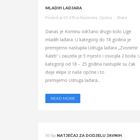
MLADIH LADJARA
Posted at 07:47h
in
Naslovna
,
Općina
Share
Danas je Kominu održano drugo kolo Lige
mladih lađara. U kategoriji do 18 godina je
premijerno nastupila Udruga lađara „Zvonimir
Kaleb“ i zauzela je 5 mjesto i osvojila 2 boda. 
kategoriji od 18 – 25 godina nastupile su čak
dvije ekipe iz naše općine i to
premijerno Udruga lađara...
READ MORE
10 lip
NATJEČAJ ZA DODJELU JAVNIH