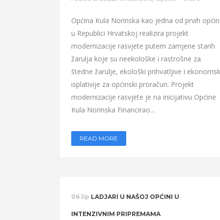
Općina Kula Norinska kao jedna od prvih opći
u Republici Hrvatskoj realizira projekt
modernizacije rasvjete putem zamjene starih
žarulja koje su neekološke i rastrošne za
štedne žarulje, ekološki prihvatljive i ekonomsk
isplativije za općinski proračun. Projekt
modernizacije rasvjete je na inicijativu Općine
Kula Norinska Financirao...
READ MORE
06 lip
LADJARI U NAŠOJ OPĆINI U
INTENZIVNIM PRIPREMAMA