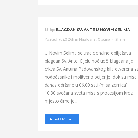
13 lip
BLAGDAN SV. ANTE U NOVIM SELIMA
Posted at 20:26h
in
Naslovna
,
Općina
Share
U Novim Selima se tradicionalno obilježava
blagdan Sv. Ante. Cijelu noć uoči blagdana je
crkva Sv. Antuna Padovanskog bila otvorena z
hodočasnike i molitveno bdijenje, dok su mise
danas održane u 06.00 sati (misa zornica) i
10.30 svečana sveta misa s procesijom kroz
mjesto čime je...
READ MORE