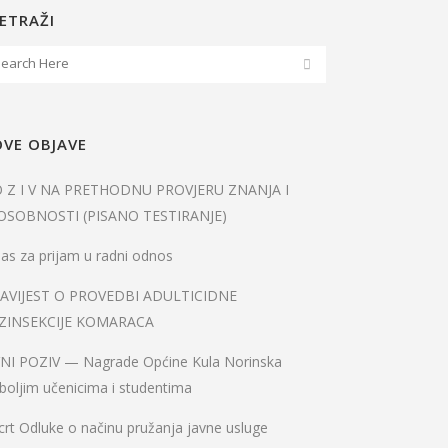
ETRAŽI
VE OBJAVE
O Z I V NA PRETHODNU PROVJERU ZNANJA I
OSOBNOSTI (PISANO TESTIRANJE)
as za prijam u radni odnos
AVIJEST O PROVEDBI ADULTICIDNE
ZINSEKCIJE KOMARACA
VNI POZIV — Nagrade Općine Kula Norinska
boljim učenicima i studentima
rt Odluke o načinu pružanja javne usluge