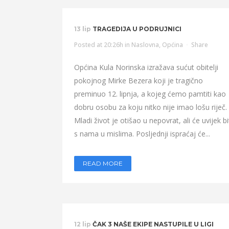
13 lip
TRAGEDIJA U PODRUJNICI
Posted at 20:26h
in
Naslovna
,
Općina
Share
Općina Kula Norinska izražava sućut obitelji
pokojnog Mirke Bezera koji je tragično
preminuo 12. lipnja, a kojeg ćemo pamtiti kao
dobru osobu za koju nitko nije imao lošu riječ.
Mladi život je otišao u nepovrat, ali će uvijek bi
s nama u mislima. Posljednji ispraćaj će...
READ MORE
12 lip
ČAK 3 NAŠE EKIPE NASTUPILE U LIGI