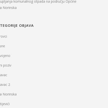
kupljanja komunalnog otpada na području Općine
la Norinska
TEGORIJE OBJAVA
rovci
sne
dvojeno
ni poziv
vavac
vavac 2
la Norinska
ijevići