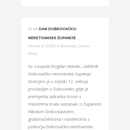
12 svi
DAN DUBROVAČKO-
NERETVANSKE ŽUPANIJE
Posted at 20:05h
in
Naslovna
,
Općina
Share
Sv. Leopold Bogdan Mandić, zaštitnik
Dubrovačko-nerevanske županije
dostojno je u srijedu 12. svibnja
proslavljen u Dubrovniku gdje je
premijerka Jadranka Kosor s
ministrima imala sastanak i s županom
Nikolom Dobroslavićem,
gradonačelnicima i načelnicima s
područja Dubrovačko-neretvanske