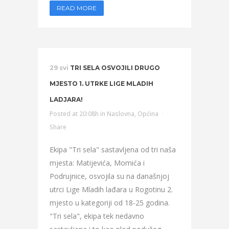
READ MORE
29 svi
TRI SELA OSVOJILI DRUGO
MJESTO 1. UTRKE LIGE MLADIH
LADJARA!
Posted at 20:08h
in
Naslovna
,
Općina
Share
Ekipa "Tri sela" sastavljena od tri naša
mjesta: Matijevića, Momića i
Podrujnice, osvojila su na današnjoj
utrci Lige Mladih lađara u Rogotinu 2.
mjesto u kategoriji od 18-25 godina.
"Tri sela", ekipa tek nedavno