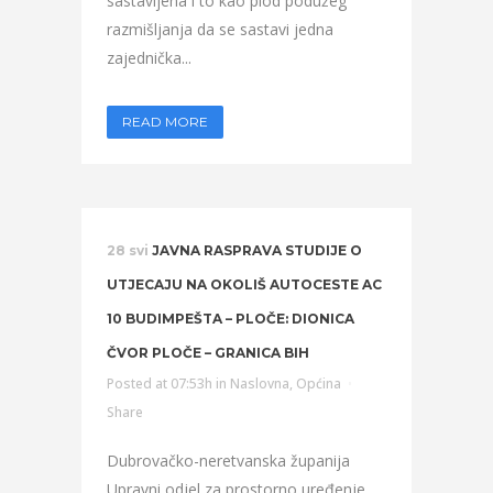
sastavljena i to kao plod podužeg
razmišljanja da se sastavi jedna
zajednička...
READ MORE
28 svi
JAVNA RASPRAVA STUDIJE O
UTJECAJU NA OKOLIŠ AUTOCESTE AC
10 BUDIMPEŠTA – PLOČE: DIONICA
ČVOR PLOČE – GRANICA BIH
Posted at 07:53h
in
Naslovna
,
Općina
Share
Dubrovačko-neretvanska županija
Upravni odjel za prostorno uređenje,