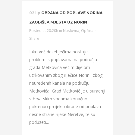
02 lip
OBRANA OD POPLAVE NORINA
ZAOBIŠLA MJESTA UZ NORIN
Posted at 20:20h
in
Naslovna
,
Općina
Share
Iako već desetljećima postoje
problemi s poplavama na području
grada Metkovića većim dijelom
uzrkovanim zbog riječice Norin i zbog
neuređenih kanala na području
Metkovića, Grad Metković je u suradnji
s Hrvatskim vodama konačno
pokrenuo projekt obrane od poplava
desne strane rijeke Neretve, te su
poduzeti...