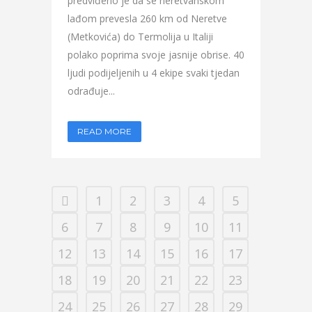
predviđeno je da se neretvanskom
lađom prevesla 260 km od Neretve
(Metkovića) do Termolija u Italiji
polako poprima svoje jasnije obrise. 40
ljudi podijeljenih u 4 ekipe svaki tjedan
odrađuje...
READ MORE
1
2
3
4
5
6
7
8
9
10
11
12
13
14
15
16
17
18
19
20
21
22
23
24
25
26
27
28
29