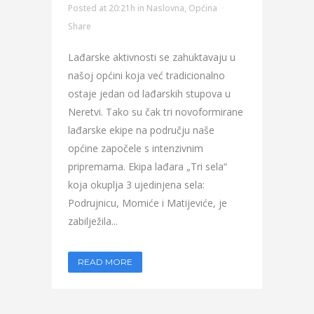
Posted at 20:21h
in
Naslovna
,
Općina
Share
Lađarske aktivnosti se zahuktavaju u
našoj općini koja već tradicionalno
ostaje jedan od lađarskih stupova u
Neretvi. Tako su čak tri novoformirane
lađarske ekipe na području naše
općine započele s intenzivnim
pripremama. Ekipa lađara „Tri sela“
koja okuplja 3 ujedinjena sela:
Podrujnicu, Momiće i Matijeviće, je
zabilježila...
READ MORE