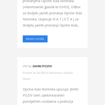
priznanjima Općine Kula Norinska
(«Neretvanski glasnik br.03/03), Odbor
za dodjelu javnih priznanja Općine Kula
Norinska, raspisuje N A T J E Č A J za
dodjelu javnih priznanja Općine Kula...
READ MORE
08 lip
JAVNI POZIV
Posted at 20:23h
in
Naslovna
,
Općina
Share
Općina Kula Norinska upućuje: JAVNI
POZIV svim zainteresiranim
punoljetnim osobama s područja