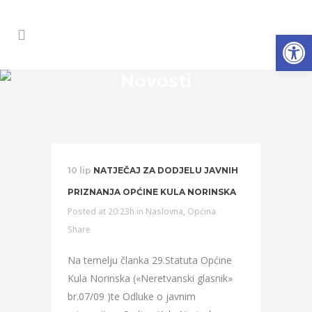
Open
Novosti
10 lip
NATJEČAJ ZA DODJELU JAVNIH
PRIZNANJA OPĆINE KULA NORINSKA
Posted at 20:23h
in
Naslovna
,
Općina
Share
Na temelju članka 29.Statuta Općine
Kula Norinska («Neretvanski glasnik»
br.07/09 )te Odluke o javnim