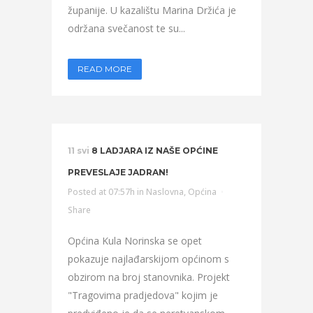
županije. U kazalištu Marina Držića je
održana svečanost te su...
READ MORE
11 svi
8 LADJARA IZ NAŠE OPĆINE
PREVESLAJE JADRAN!
Posted at 07:57h
in
Naslovna
,
Općina
Share
Općina Kula Norinska se opet
pokazuje najlađarskijom općinom s
obzirom na broj stanovnika. Projekt
"Tragovima pradjedova" kojim je