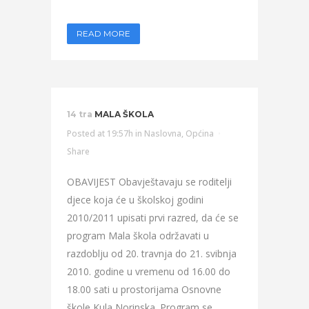
READ MORE
14 tra
MALA ŠKOLA
Posted at 19:57h
in
Naslovna
,
Općina
Share
OBAVIJEST Obavještavaju se roditelji
djece koja će u školskoj godini
2010/2011 upisati prvi razred, da će se
program Mala škola održavati u
razdoblju od 20. travnja do 21. svibnja
2010. godine u vremenu od 16.00 do
18.00 sati u prostorijama Osnovne
škole Kula Norinska. Program se