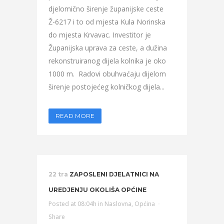
djelomično širenje županijske ceste
Ž-6217 i to od mjesta Kula Norinska
do mjesta Krvavac. Investitor je
Županijska uprava za ceste, a dužina
rekonstruiranog dijela kolnika je oko
1000 m. Radovi obuhvaćaju dijelom
širenje postojećeg kolničkog dijela...
READ MORE
22 tra
ZAPOSLENI DJELATNICI NA
UREDJENJU OKOLIŠA OPĆINE
Posted at 08:04h
in
Naslovna
,
Općina
Share