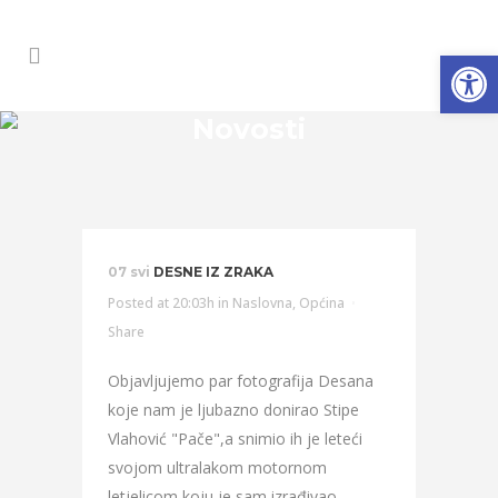
Open
Novosti
07 svi
DESNE IZ ZRAKA
Posted at 20:03h
in
Naslovna
,
Općina
Share
Objavljujemo par fotografija Desana
koje nam je ljubazno donirao Stipe
Vlahović "Pače",a snimio ih je leteći
svojom ultralakom motornom
letjelicom koju je sam izrađivao.