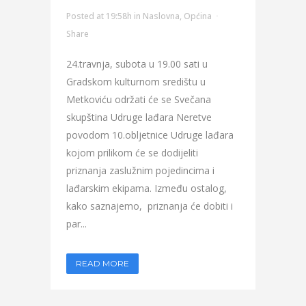
Posted at 19:58h
in
Naslovna
,
Općina
Share
24.travnja, subota u 19.00 sati u
Gradskom kulturnom središtu u
Metkoviću održati će se Svečana
skupština Udruge lađara Neretve
povodom 10.obljetnice Udruge lađara
kojom prilikom će se dodijeliti
priznanja zaslužnim pojedincima i
lađarskim ekipama. Između ostalog,
kako saznajemo, priznanja će dobiti i
par...
READ MORE