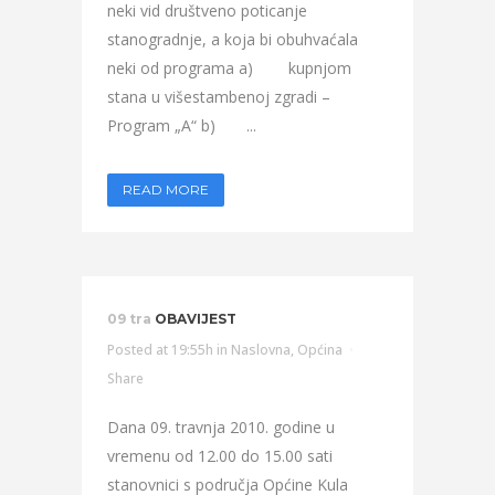
neki vid društveno poticanje
stanogradnje, a koja bi obuhvaćala
neki od programa a) kupnjom
stana u višestambenoj zgradi –
Program „A“ b) ...
READ MORE
09 tra
OBAVIJEST
Posted at 19:55h
in
Naslovna
,
Općina
Share
Dana 09. travnja 2010. godine u
vremenu od 12.00 do 15.00 sati
stanovnici s područja Općine Kula