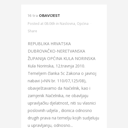
16 tra
OBAVIJEST
Posted at 08:06h
in
Naslovna
,
Općina
Share
REPUBLIKA HRVATSKA
DUBROVAČKO-NERETVANSKA
ŽUPANIJA OPĆINA KULA NORINSKA
Kula Norinska, 12.travnja 2010.
Temeljem članka 5c Zakona o javnoj
nabavi («NN br. 110/07,125/08),
obavještavamo da Načelnik, kao i
zamjenik Načelnika, ne obavljaju
upravljačku djelatnost, niti su vlasnici
poslovnih udjela , dionica odnosno
drugih prava na temelju kojih sudjeluju
u upravljanju, odnosno...