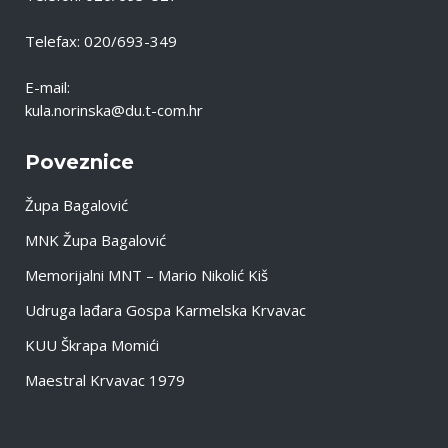
Telefax: 020/693-349
E-mail:
kula.norinska@du.t-com.hr
Poveznice
Župa Bagalović
MNK Župa Bagalović
Memorijalni MNT – Mario Nikolić Kiš
Udruga lađara Gospa Karmelska Krvavac
KUU Škrapa Momići
Maestral Krvavac 1979