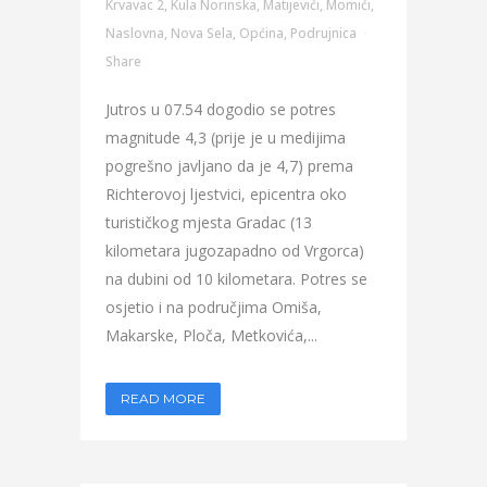
Krvavac 2
,
Kula Norinska
,
Matijevići
,
Momići
,
Naslovna
,
Nova Sela
,
Općina
,
Podrujnica
Share
Jutros u 07.54 dogodio se potres
magnitude 4,3 (prije je u medijima
pogrešno javljano da je 4,7) prema
Richterovoj ljestvici, epicentra oko
turističkog mjesta Gradac (13
kilometara jugozapadno od Vrgorca)
na dubini od 10 kilometara. Potres se
osjetio i na područjima Omiša,
Makarske, Ploča, Metkovića,...
READ MORE