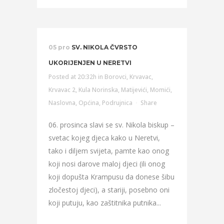
05 pro
SV. NIKOLA ČVRSTO
UKORIJENJEN U NERETVI
Posted at 20:32h
in
Borovci
,
Krvavac
,
Krvavac 2
,
Kula Norinska
,
Matijevići
,
Momići
,
Naslovna
,
Općina
,
Podrujnica
Share
06. prosinca slavi se sv. Nikola biskup –
svetac kojeg djeca kako u Neretvi,
tako i diljem svijeta, pamte kao onog
koji nosi darove maloj djeci (ili onog
koji dopušta Krampusu da donese šibu
zločestoj djeci), a stariji, posebno oni
koji putuju, kao zaštitnika putnika...