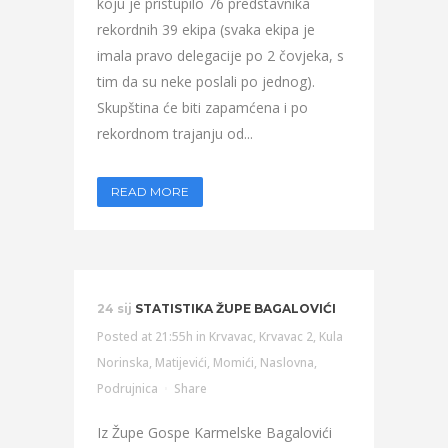
koju je pristupilo 76 predstavnika
rekordnih 39 ekipa (svaka ekipa je
imala pravo delegacije po 2 čovjeka, s
tim da su neke poslali po jednog).
Skupština će biti zapamćena i po
rekordnom trajanju od...
READ MORE
24 sij
STATISTIKA ŽUPE BAGALOVIĆI
Posted at 21:55h
in
Krvavac
,
Krvavac 2
,
Kula
Norinska
,
Matijevići
,
Momići
,
Naslovna
,
Podrujnica
Share
Iz Župe Gospe Karmelske Bagalovići