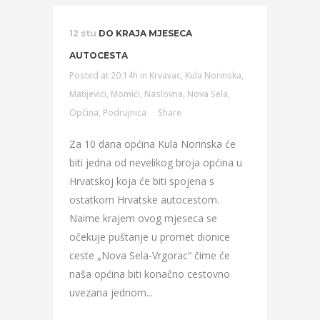
12 stu
DO KRAJA MJESECA
AUTOCESTA
Posted at 20:14h
in
Krvavac
,
Kula Norinska
,
Matijevići
,
Momići
,
Naslovna
,
Nova Sela
,
Općina
,
Podrujnica
Share
Za 10 dana općina Kula Norinska će
biti jedna od nevelikog broja općina u
Hrvatskoj koja će biti spojena s
ostatkom Hrvatske autocestom.
Naime krajem ovog mjeseca se
očekuje puštanje u promet dionice
ceste „Nova Sela-Vrgorac“ čime će
naša općina biti konačno cestovno
uvezana jednom...