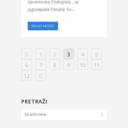
sjeveristoka Podrujnice , sa
jugozapada Desane. Sv....
READ MORE
1
2
3
4
5
6
7
8
9
10
11
12
PRETRAŽI