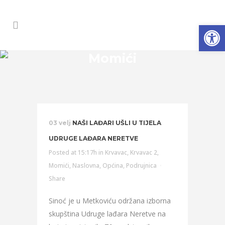
Open
Momići
03 velj
NAŠI LAĐARI UŠLI U TIJELA
UDRUGE LAĐARA NERETVE
Posted at 15:17h
in
Krvavac
,
Krvavac 2
,
Momići
,
Naslovna
,
Općina
,
Podrujnica
Share
Sinoć je u Metkoviću održana izborna
skupština Udruge lađara Neretve na