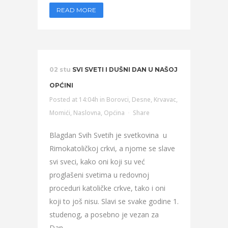
READ MORE
02 stu
SVI SVETI I DUŠNI DAN U NAŠOJ
OPĆINI
Posted at 14:04h
in
Borovci
,
Desne
,
Krvavac
,
Momići
,
Naslovna
,
Općina
Share
Blagdan Svih Svetih je svetkovina u
Rimokatoličkoj crkvi, a njome se slave
svi sveci, kako oni koji su već
proglašeni svetima u redovnoj
proceduri katoličke crkve, tako i oni
koji to još nisu. Slavi se svake godine 1.
studenog, a posebno je vezan za
Dan...