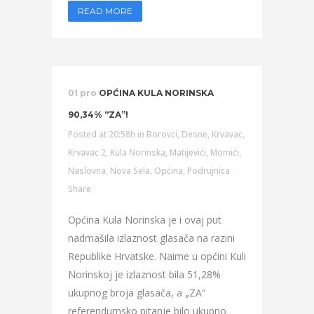
READ MORE
01 pro
OPĆINA KULA NORINSKA
90,34% “ZA”!
Posted at 20:58h
in
Borovci
,
Desne
,
Krvavac
,
Krvavac 2
,
Kula Norinska
,
Matijevići
,
Momići
,
Naslovna
,
Nova Sela
,
Općina
,
Podrujnica
Share
Općina Kula Norinska je i ovaj put
nadmašila izlaznost glasača na razini
Republike Hrvatske. Naime u općini Kuli
Norinskoj je izlaznost bila 51,28%
ukupnog broja glasača, a „ZA“
referendumsko pitanje bilo ukupno