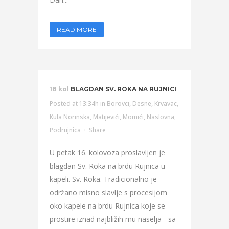
READ MORE
18 kol
BLAGDAN SV. ROKA NA RUJNICI
Posted at 13:34h
in
Borovci
,
Desne
,
Krvavac
,
Kula Norinska
,
Matijevići
,
Momići
,
Naslovna
,
Podrujnica
Share
U petak 16. kolovoza proslavljen je
blagdan Sv. Roka na brdu Rujnica u
kapeli. Sv. Roka. Tradicionalno je
održano misno slavlje s procesijom
oko kapele na brdu Rujnica koje se
prostire iznad najbližih mu naselja - sa