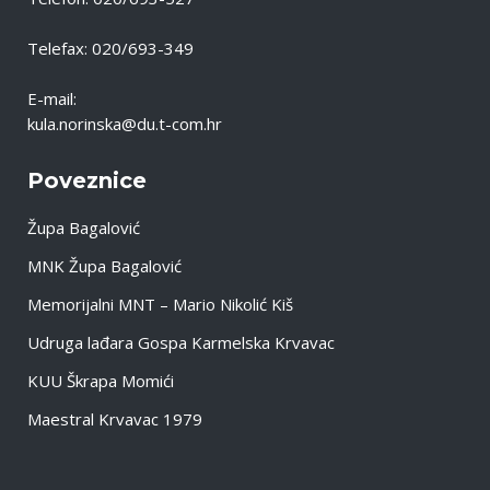
Telefax: 020/693-349
E-mail:
kula.norinska@du.t-com.hr
Poveznice
Župa Bagalović
MNK Župa Bagalović
Memorijalni MNT – Mario Nikolić Kiš
Udruga lađara Gospa Karmelska Krvavac
KUU Škrapa Momići
Maestral Krvavac 1979