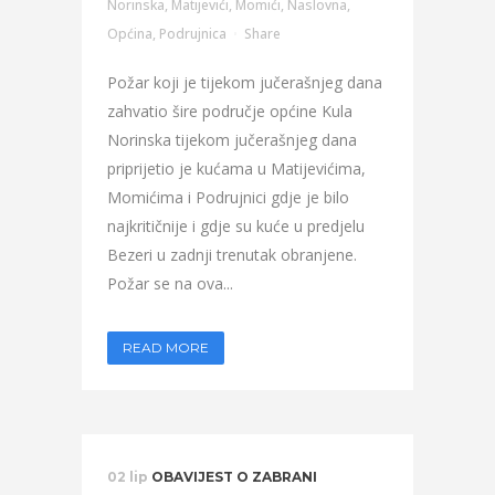
Norinska
,
Matijevići
,
Momići
,
Naslovna
,
Općina
,
Podrujnica
Share
Požar koji je tijekom jučerašnjeg dana
zahvatio šire područje općine Kula
Norinska tijekom jučerašnjeg dana
priprijetio je kućama u Matijevićima,
Momićima i Podrujnici gdje je bilo
najkritičnije i gdje su kuće u predjelu
Bezeri u zadnji trenutak obranjene.
Požar se na ova...
READ MORE
02 lip
OBAVIJEST O ZABRANI