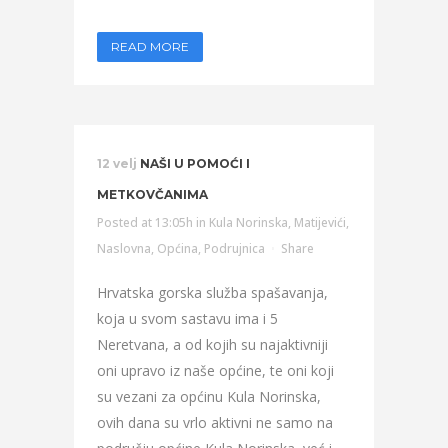
READ MORE
12 velj
NAŠI U POMOĆI I
METKOVČANIMA
Posted at 13:05h
in
Kula Norinska
,
Matijevići
,
Naslovna
,
Općina
,
Podrujnica
Share
Hrvatska gorska služba spašavanja,
koja u svom sastavu ima i 5
Neretvana, a od kojih su najaktivniji
oni upravo iz naše općine, te oni koji
su vezani za općinu Kula Norinska,
ovih dana su vrlo aktivni ne samo na