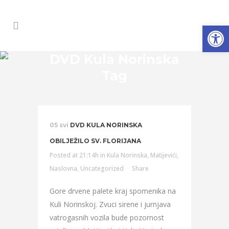
Open
DVD Kula Norinska
Tag
05 svi
DVD KULA NORINSKA
OBILJEŽILO SV. FLORIJANA
Posted at 21:14h
in
Kula Norinska
,
Matijevići
,
Naslovna
,
Uncategorized
Share
Gore drvene palete kraj spomenika na
Kuli Norinskoj. Zvuci sirene i jurnjava
vatrogasnih vozila bude pozornost