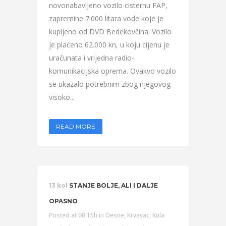
novonabavljeno vozilo cisternu FAP,
zapremine 7.000 litara vode koje je
kupljeno od DVD Bedekovčina. Vozilo
je plaćeno 62.000 kn, u koju cijenu je
uračunata i vrijedna radio-
komunikacijska oprema. Ovakvo vozilo
se ukazalo potrebnim zbog njegovog
visoko...
READ MORE
13 kol
STANJE BOLJE, ALI I DALJE
OPASNO
Posted at 08:15h
in
Desne
,
Krvavac
,
Kula