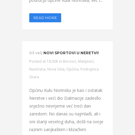
području općine Kula Norinska, već i...
READ MORE
03 velj
NOVI SPORTOVI U NERETVI!
Posted at 18:30h
in
Borovci
,
Matijevići
,
Naslovna
,
Nova Sela
,
Općina
,
Podrujnica
Share
Općinu Kulu Norinsku je kao i ostatak
Neretve i veći dio Dalmacije zadesllo
snježno nevrijeme već treći dan
zaredom. No danas su najmlađi, ali i
oni stariji veselog duha, došli na svoje
raznim sanjkaškim i klizačkim