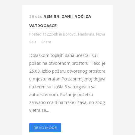
26 ožu
NEMIRNI DANI I NOĆI ZA
VATROGASCE
Posted at 22:58h
in
Borovci
,
Naslovna
,
Nova
Sela
Share
Dolaskom toplijih dana učestali su i
požari na otvorenom prostoru. Tako je
25.03. izbio požaru otvorenog prostora
u mjestu Vratar. Po zaprimljenoj dojavi
na teren su izašla 3 vatrogasca sa
autocisternom. Požar je početku
zahvatio cca 3 ha trske i šaša, no zbog
vjetra se...
READ MORE