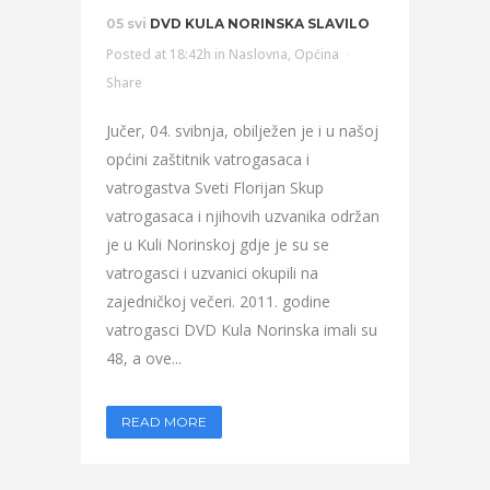
05 svi
DVD KULA NORINSKA SLAVILO
Posted at 18:42h
in
Naslovna
,
Općina
Share
Jučer, 04. svibnja, obilježen je i u našoj
općini zaštitnik vatrogasaca i
vatrogastva Sveti Florijan Skup
vatrogasaca i njihovih uzvanika održan
je u Kuli Norinskoj gdje je su se
vatrogasci i uzvanici okupili na
zajedničkoj večeri. 2011. godine
vatrogasci DVD Kula Norinska imali su
48, a ove...
READ MORE