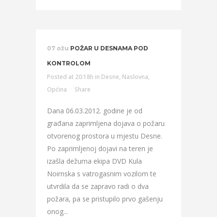
07 ožu
POŽAR U DESNAMA POD
KONTROLOM
Posted at 20:18h
in
Desne
,
Naslovna
,
Općina
Share
Dana 06.03.2012. godine je od
građana zaprimljena dojava o požaru
otvorenog prostora u mjestu Desne.
Po zaprimljenoj dojavi na teren je
izašla dežurna ekipa DVD Kula
Noirnska s vatrogasnim vozilom te
utvrdila da se zapravo radi o dva
požara, pa se pristupilo prvo gašenju
onog...