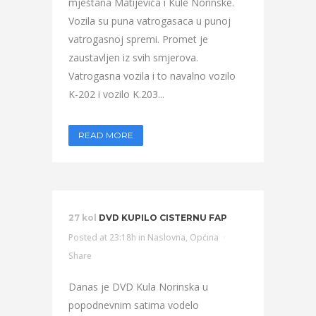
mještana Matijevića i Kule Norinske.
Vozila su puna vatrogasaca u punoj
vatrogasnoj spremi. Promet je
zaustavljen iz svih smjerova.
Vatrogasna vozila i to navalno vozilo
K-202 i vozilo K.203...
READ MORE
27 kol
DVD KUPILO CISTERNU FAP
Posted at 23:18h
in
Naslovna
,
Općina
Share
Danas je DVD Kula Norinska u
popodnevnim satima vodelo