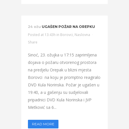
24 ožu
UGAŠEN POŽAR NA OREPKU
Posted at 13:43h
in
Borovci
,
Naslovna
Share
Sinoć, 23. ožujka u 17:15 zaprimljena
dojava o požaru otvorenog prostora
na predjelu Orepak u blizni mjesta
Borovci na koju je promptno reagiralo
DVD Kula Norinska. Požar je ugašen u
19:40, a u gašenju su sudjelovali
pripadnici DVD Kula Norinska i JVP
Metković sa 6...
READ MORE